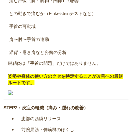
痛む部位（腱・腱鞘・関節）の触診
どの動きで痛むか（Finkelsteinテストなど）
手首の可動域
肩〜肘〜手首の連動
猫背・巻き肩など姿勢の分析
腱鞘炎は「手首の問題」だけではありません。
姿勢や身体の使い方のクセを特定することが改善への最短
ルートです。
STEP2：炎症の軽減（痛み・腫れの改善）
患部の筋膜リリース
前腕屈筋・伸筋群のほぐし