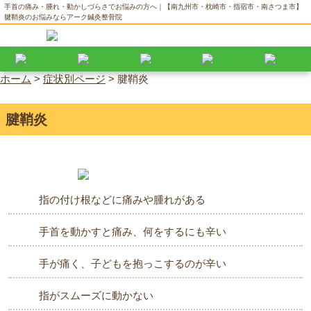
手首の痛み・腫れ・動かしづらさでお悩みの方へ｜【南九州市・枕崎市・指宿市・南さつま市】
腱鞘炎のお悩みならアーク鍼灸整骨院
ホーム
>
症状別ページ
>
腱鞘炎
腱鞘炎
指の付け根などに痛みや腫れがある
手首を動かすと痛み、何をするにも辛い
手が痛く、子どもを抱っこするのが辛い
指がスムーズに動かない