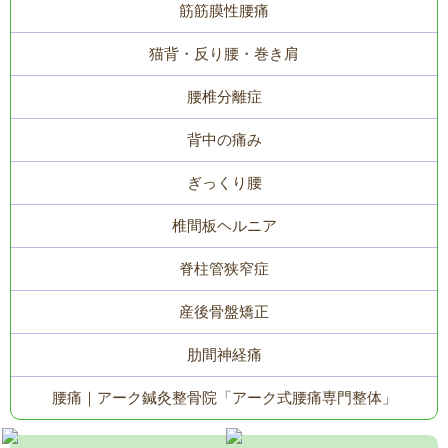
筋筋膜性腰痛
猫背・反り腰・巻き肩
腰椎分離症
背中の痛み
ぎっくり腰
椎間板ヘルニア
脊柱管狭窄症
産後骨盤矯正
肋間神経痛
腰痛｜アーク鍼灸整骨院「アーク式腰痛専門整体」