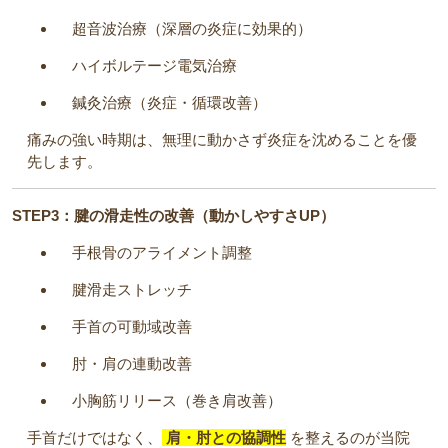
超音波治療（深層の炎症に効果的）
ハイボルテージ電気治療
鍼灸治療（炎症・循環改善）
痛みの強い時期は、無理に動かさず炎症を沈めることを優
先します。
STEP3：腱の滑走性の改善（動かしやすさUP）
手根骨のアライメント調整
腱滑走ストレッチ
手首の可動域改善
肘・肩の連動改善
小胸筋リリース（巻き肩改善）
手首だけではなく、
肩・肘との協調性
を整えるのが当院