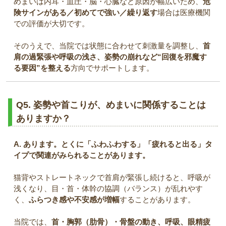
めまいは内耳・血圧・脳・心臓など原因が幅広いため、
危
険サインがある／初めてで強い／繰り返す
場合は医療機関
での評価が大切です。
そのうえで、当院では状態に合わせて刺激量を調整し、
首
肩の過緊張や呼吸の浅さ、姿勢の崩れなど“回復を邪魔す
る要因”を整える
方向でサポートします。
Q5. 姿勢や首こりが、めまいに関係することは
ありますか？
A. あります。とくに「ふわふわする」「疲れると出る」タ
イプで関連がみられることがあります。
猫背やストレートネックで首肩が緊張し続けると、呼吸が
浅くなり、目・首・体幹の協調（バランス）が乱れやす
く、
ふらつき感や不安感が増幅
することがあります。
当院では、
首・胸郭（肋骨）・骨盤の動き、呼吸、眼精疲