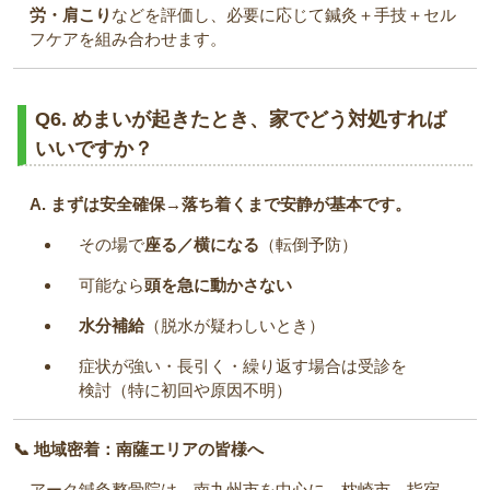
労・肩こり
などを評価し、必要に応じて鍼灸＋手技＋セル
フケアを組み合わせます。
Q6. めまいが起きたとき、家でどう対処すれば
いいですか？
A. まずは安全確保→落ち着くまで安静が基本です。
その場で
座る／横になる
（転倒予防）
可能なら
頭を急に動かさない
水分補給
（脱水が疑わしいとき）
症状が強い・長引く・繰り返す場合は受診を
検討（特に初回や原因不明）
📞 地域密着：南薩エリアの皆様へ
アーク鍼灸整骨院は、南九州市を中心に、枕崎市、指宿