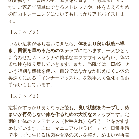
の姿勢
など、普段の生活習慣を見直すことも非常に大切で
す。ご家庭で簡単にできるストレッチや、体を支えるため
の筋力トレーニングについてもしっかりアドバイスしま
す。
【ステップ２】
つらい症状が落ち着いてきたら、
体をより良い状態へ導
き、回復を早めるためのステップ
に進みます。一人ひとり
に合わせたストレッチや簡単なエクササイズを行い、体の
柔軟性を取り戻していきます。また、当院では「EMS」と
いう特別な機械を使い、自分ではなかなか鍛えにくい体の
奥深くにある「インナーマッスル」を効率よく強化するお
手伝いもしています。
【ステップ３】
症状がすっかり良くなった後も、
良い状態をキープし、め
まいが再発しない体を作るための大切なステップ
です。定
期的に体のメンテナンス（お手入れ）を行うことをおすす
めしています。主に「マニュアルセラピー」で、日常生活
で少しずつ生じる筋肉や骨格のズレを整え、めまいが再発