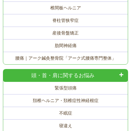
椎間板ヘルニア
脊柱管狭窄症
産後骨盤矯正
肋間神経痛
腰痛｜アーク鍼灸整骨院「アーク式腰痛専門整体」
頭・首・肩に関するお悩み
緊張型頭痛
頚椎ヘルニア・頚椎症性神経根症
不眠症
寝違え