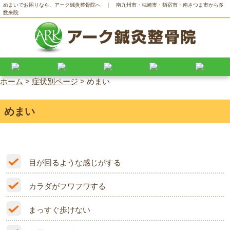
めまいでお困りなら、アーク鍼灸整骨院へ ｜ 南九州市・枕崎市・指宿市・南さつま市から多
数来院
ホーム
>
症状別ページ
>
めまい
めまい
目が回るような感じがする
カラダがフワフワする
まっすぐ歩けない