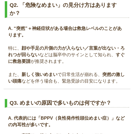
Q2. 「危険なめまい」の見分け方はあります
か？
A. “突然”＋神経症状がある場合は救急レベルのことがあ
ります。
特に、
顔や手足の片側の力が入らない／言葉が出ない・ろ
れつが回らない
などは脳卒中のサインとして知られ、
すぐ
に救急要請
が推奨されます。
また、
新しく強いめまい
で日常生活が崩れる、
突然の激し
い頭痛
などを伴う場合も、緊急受診の目安になります。
Q3. めまいの原因で多いものは何ですか？
A. 代表的には「BPPV（良性発作性頭位めまい症）」など
の内耳性が多いです。