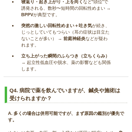
寝返り・起き上がり・上を向く
など“頭位”で
誘発される、数秒〜短時間の回転性めまい →
BPPV
が典型です。
突然の激しい回転性めまい＋吐き気
が続き、
じっとしていてもつらい（耳の症状は目立た
ないことが多い） →
前庭神経炎
などが疑わ
れます。
立ち上がった瞬間のふらつき（立ちくらみ）
→ 起立性低血圧や脱水、薬の影響なども関係
します。
Q4. 病院で薬を飲んでいますが、鍼灸や施術は
受けられますか？
A. 多くの場合は併用可能ですが、まず原因の鑑別が優先で
す。