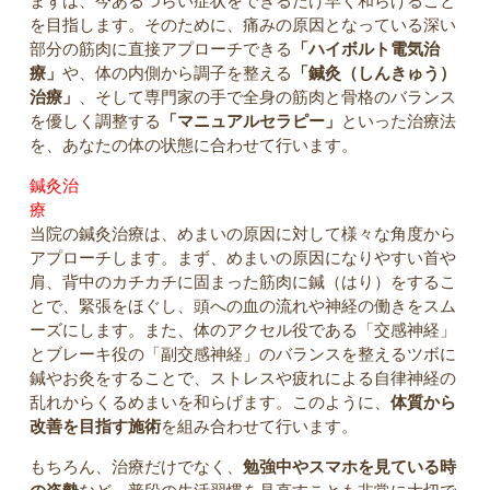
まずは、今あるつらい症状をできるだけ早く和らげること
を目指します。そのために、痛みの原因となっている深い
部分の筋肉に直接アプローチできる
「ハイボルト電気治
療」
や、体の内側から調子を整える
「鍼灸（しんきゅう）
治療」
、そして専門家の手で全身の筋肉と骨格のバランス
を優しく調整する
「マニュアルセラピー」
といった治療法
を、あなたの体の状態に合わせて行います。
鍼灸治
療
当院の鍼灸治療は、めまいの原因に対して様々な角度から
アプローチします。まず、めまいの原因になりやすい首や
肩、背中のカチカチに固まった筋肉に鍼（はり）をするこ
とで、緊張をほぐし、頭への血の流れや神経の働きをスム
ーズにします。また、体のアクセル役である「交感神経」
とブレーキ役の「副交感神経」のバランスを整えるツボに
鍼やお灸をすることで、ストレスや疲れによる自律神経の
乱れからくるめまいを和らげます。このように、
体質から
改善を目指す施術
を組み合わせて行います。
もちろん、治療だけでなく、
勉強中やスマホを見ている時