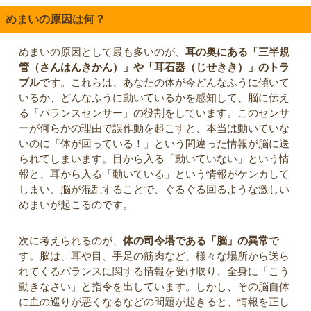
めまいの原因は何？
めまいの原因として最も多いのが、
耳の奥にある「三半規
管（さんはんきかん）」や「耳石器（じせきき）」のトラ
ブル
です。これらは、あなたの体が今どんなふうに傾いて
いるか、どんなふうに動いているかを感知して、脳に伝え
る「バランスセンサー」の役割をしています。このセンサ
ーが何らかの理由で誤作動を起こすと、本当は動いていな
いのに「体が回っている！」という間違った情報が脳に送
られてしまいます。目から入る「動いていない」という情
報と、耳から入る「動いている」という情報がケンカして
しまい、脳が混乱することで、ぐるぐる回るような激しい
めまいが起こるのです。
次に考えられるのが、
体の司令塔である「脳」の異常
で
す。脳は、耳や目、手足の筋肉など、様々な場所から送ら
れてくるバランスに関する情報を受け取り、全身に「こう
動きなさい」と指令を出しています。しかし、その脳自体
に血の巡りが悪くなるなどの問題が起きると、情報を正し