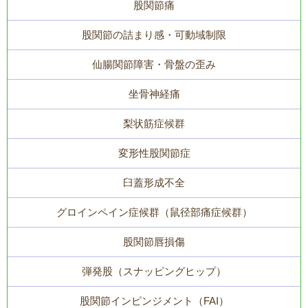
股関節痛
股関節の詰まり感・可動域制限
仙腸関節障害・骨盤の歪み
坐骨神経痛
梨状筋症候群
変形性股関節症
臼蓋形成不全
グロインペイン症候群（鼠径部痛症候群）
股関節唇損傷
弾発股（スナッピングヒップ）
股関節インピンジメント（FAI）