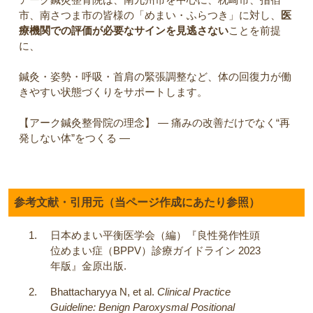
市、南さつま市の皆様の「めまい・ふらつき」に対し、
医
療機関での評価が必要なサインを見逃さない
ことを前提
に、
鍼灸・姿勢・呼吸・首肩の緊張調整など、体の回復力が働
きやすい状態づくりをサポートします。
【アーク鍼灸整骨院の理念】 ― 痛みの改善だけでなく“再
発しない体”をつくる ―
参考文献・引用元（当ページ作成にあたり参照）
日本めまい平衡医学会（編）『良性発作性頭
位めまい症（BPPV）診療ガイドライン 2023
年版』金原出版.
Bhattacharyya N, et al.
Clinical Practice
Guideline: Benign Paroxysmal Positional