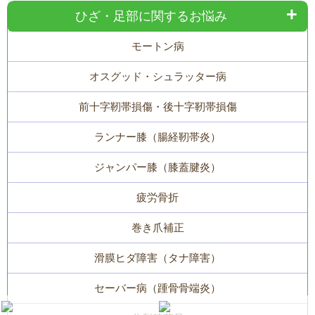
ひざ・足部に関するお悩み
モートン病
オスグッド・シュラッター病
前十字靭帯損傷・後十字靭帯損傷
ランナー膝（腸経靭帯炎）
ジャンパー膝（膝蓋腱炎）
疲労骨折
巻き爪補正
滑膜ヒダ障害（タナ障害）
セーバー病（踵骨骨端炎）