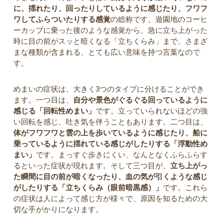
に、揺れたり、回ったりしているように感じたり、フワフ
ワしてふらついたりする感覚
の総称です。遊園地のコーヒ
ーカップに乗った後のような感覚から、急に立ち上がった
時に目の前がスッと暗くなる「立ちくらみ」まで、さまざ
まな種類が含まれる、とても広い意味を持つ言葉なので
す。
めまいの症状は、大きく3つのタイプに分けることができ
ます。一つ目は、
自分や景色がぐるぐる回っているように
感じる「回転性めまい」
です。立っていられないほどの強
い回転を感じ、吐き気を伴うこともあります。二つ目は、
体がフワフワと雲の上を歩いているように感じたり、船に
乗っているように揺れている感じがしたりする「浮動性め
まい」
です。まっすぐ歩きにくい、なんとなくふらふらす
るといった症状が現れます。そして三つ目が、
立ち上がっ
た瞬間に目の前が暗くなったり、血の気が引くような感じ
がしたりする「立ちくらみ（眼前暗黒感）」
です。これら
の症状は人によって感じ方が様々で、原因を知るための大
切な手がかりになります。