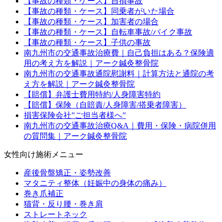
【事故の種類・ケース】自損事故
【事故の種類・ケース】同乗者がいた場合
【事故の種類・ケース】加害者の場合
【事故の種類・ケース】自転車事故/バイク事故
【事故の種類・ケース】子供の事故
南九州市の交通事故治療費｜自己負担はある？保険適
用の考え方を解説｜アーク鍼灸整骨院
南九州市の交通事故通院慰謝料｜計算方法と通院の考
え方を解説｜アーク鍼灸整骨院
【賠償】弁護士費用特約/人身障害特約
【賠償】保険（自賠責/人身障害/搭乗者障害）
損害保険会社”ご担当者様へ”
南九州市の交通事故治療Q&A｜費用・保険・病院併用
の質問集｜アーク鍼灸整骨院
女性向け施術メニュー
産後骨盤矯正・姿勢改善
マタニティ整体（妊娠中の身体の痛み）
巻き爪補正
猫背・反り腰・巻き肩
ストレートネック