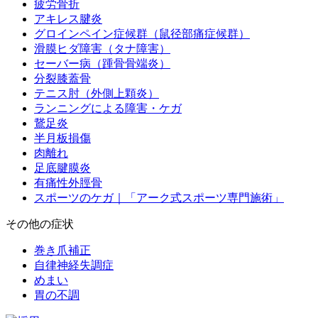
疲労骨折
アキレス腱炎
グロインペイン症候群（鼠径部痛症候群）
滑膜ヒダ障害（タナ障害）
セーバー病（踵骨骨端炎）
分裂膝蓋骨
テニス肘（外側上顆炎）
ランニングによる障害・ケガ
鵞足炎
半月板損傷
肉離れ
足底腱膜炎
有痛性外脛骨
スポーツのケガ｜「アーク式スポーツ専門施術」
その他の症状
巻き爪補正
自律神経失調症
めまい
胃の不調