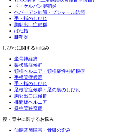
ド・ケルバン腱鞘炎
ヘバーデン結節・ブシャール結節
手・指のしびれ
胸郭出口症候群
ばね指
腱鞘炎
しびれに関するお悩み
坐骨神経痛
梨状筋症候群
頚椎ヘルニア・頚椎症性神経根症
手根管症候群
手・指のしびれ
足根管症候群・足の裏のしびれ
胸郭出口症候群
椎間板ヘルニア
脊柱管狭窄症
腰・背中に関するお悩み
仙腸関節障害・骨盤の歪み