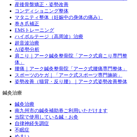
産後骨盤矯正・姿勢改善
コンディショニング整体
マタニティ整体（妊娠中の身体の痛み）
巻き爪補正
EMSトレーニング
ハイボルテージ（高周波）治療
超音波治療
AI姿勢分析
肩こり｜アーク鍼灸整骨院「アーク式肩こり専門整
体」
腰痛｜アーク鍼灸整骨院「アーク式腰痛専門整体」
スポーツのケガ｜「アーク式スポーツ専門施術」
姿勢改善（猫背・反り腰）｜アーク式姿勢改善整体
鍼灸治療
鍼灸治療
南九州市の鍼灸補助券ご利用いただけます
当院で使用している鍼・お灸
自律神経失調症
不眠症
めまい