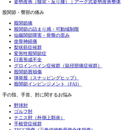
姿勢改善（猫背・反り腰）｜アーク式姿勢改善整体
股関節・臀部の痛み
股関節痛
股関節の詰まり感・可動域制限
仙腸関節障害・骨盤の歪み
坐骨神経痛
梨状筋症候群
変形性股関節症
臼蓋形成不全
グロインペイン症候群（鼠径部痛症候群）
股関節唇損傷
弾発股（スナッピングヒップ）
股関節インピンジメント（FAI）
手の指、手首、肘に関するお悩み
野球肘
ゴルフ肘
テニス肘（外側上顆炎）
手根管症候群
TFCC損傷（三角線維軟骨複合体損傷）