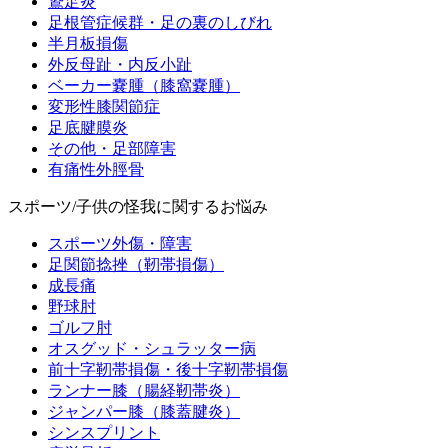
鵞足炎
足根管症候群・足の裏のしびれ
半月板損傷
外反母趾・内反小趾
ベーカー嚢腫（膝窩嚢腫）
変形性膝関節症
足底腱膜炎
その他・足部障害
有痛性外脛骨
スポーツ/子供の怪我に関するお悩み
スポーツ外傷・障害
足関節捻挫（靭帯損傷）
成長痛
野球肘
ゴルフ肘
オスグッド・シュラッター病
前十字靭帯損傷・後十字靭帯損傷
ランナー膝（腸経靭帯炎）
ジャンパー膝（膝蓋腱炎）
シンスプリント