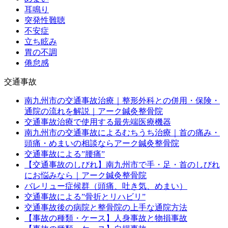
耳鳴り
突発性難聴
不安症
立ち眩み
胃の不調
倦怠感
交通事故
南九州市の交通事故治療｜整形外科との併用・保険・
通院の流れを解説｜アーク鍼灸整骨院
交通事故治療で使用する最先端医療機器
南九州市の交通事故によるむちうち治療｜首の痛み・
頭痛・めまいの相談ならアーク鍼灸整骨院
交通事故による”腰痛”
【交通事故のしびれ】南九州市で手・足・首のしびれ
にお悩みなら｜アーク鍼灸整骨院
バレリュー症候群（頭痛、吐き気、めまい）
交通事故による”骨折とリハビリ”
交通事故後の病院と整骨院の上手な通院方法
【事故の種類・ケース】人身事故と物損事故