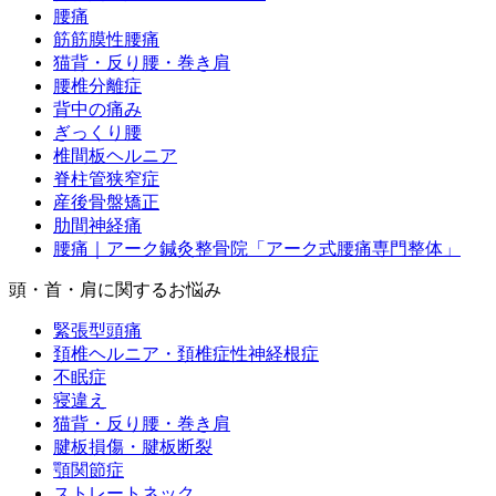
腰痛
筋筋膜性腰痛
猫背・反り腰・巻き肩
腰椎分離症
背中の痛み
ぎっくり腰
椎間板ヘルニア
脊柱管狭窄症
産後骨盤矯正
肋間神経痛
腰痛｜アーク鍼灸整骨院「アーク式腰痛専門整体」
頭・首・肩に関するお悩み
緊張型頭痛
頚椎ヘルニア・頚椎症性神経根症
不眠症
寝違え
猫背・反り腰・巻き肩
腱板損傷・腱板断裂
顎関節症
ストレートネック