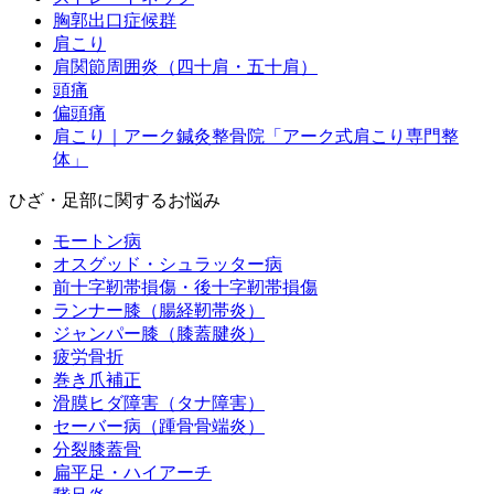
胸郭出口症候群
肩こり
肩関節周囲炎（四十肩・五十肩）
頭痛
偏頭痛
肩こり｜アーク鍼灸整骨院「アーク式肩こり専門整
体」
ひざ・足部に関するお悩み
モートン病
オスグッド・シュラッター病
前十字靭帯損傷・後十字靭帯損傷
ランナー膝（腸経靭帯炎）
ジャンパー膝（膝蓋腱炎）
疲労骨折
巻き爪補正
滑膜ヒダ障害（タナ障害）
セーバー病（踵骨骨端炎）
分裂膝蓋骨
扁平足・ハイアーチ