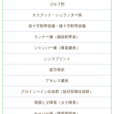
ゴルフ肘
オスグッド・シュラッター病
前十字靭帯損傷・後十字靭帯損傷
ランナー膝（腸経靭帯炎）
ジャンパー膝（膝蓋腱炎）
シンスプリント
疲労骨折
アキレス腱炎
グロインペイン症候群（鼠径部痛症候群）
滑膜ヒダ障害（タナ障害）
セーバー病（踵骨骨端炎）