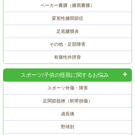
ベーカー嚢腫（膝窩嚢腫）
変形性膝関節症
足底腱膜炎
その他・足部障害
有痛性外脛骨
スポーツ/子供の怪我に関するお悩み
スポーツ外傷・障害
足関節捻挫（靭帯損傷）
成長痛
野球肘