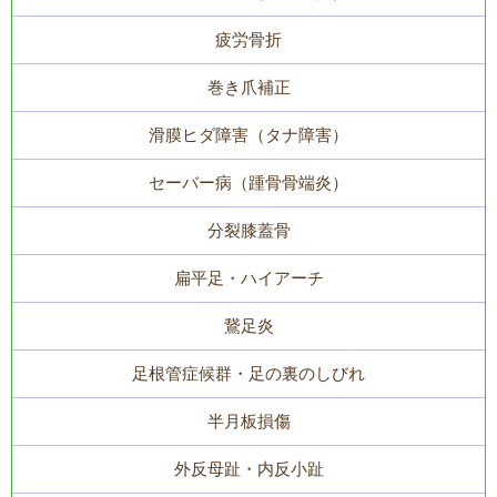
疲労骨折
巻き爪補正
滑膜ヒダ障害（タナ障害）
セーバー病（踵骨骨端炎）
分裂膝蓋骨
扁平足・ハイアーチ
鵞足炎
足根管症候群・足の裏のしびれ
半月板損傷
外反母趾・内反小趾