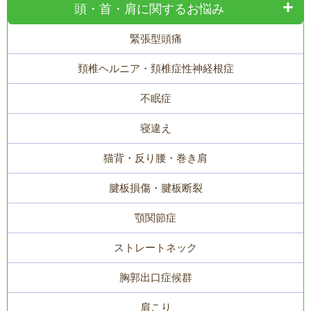
頭・首・肩に関するお悩み
緊張型頭痛
頚椎ヘルニア・頚椎症性神経根症
不眠症
寝違え
猫背・反り腰・巻き肩
腱板損傷・腱板断裂
顎関節症
ストレートネック
胸郭出口症候群
肩こり