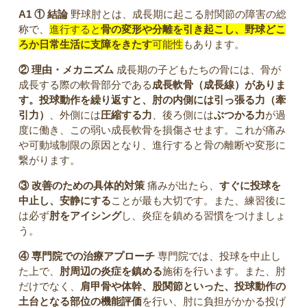
A1
① 結論
野球肘とは、成長期に起こる肘関節の障害の総
称で、
進行すると
骨の変形や分離を引き起こし、野球どこ
ろか日常生活に支障をきたす
可能性
もあります。
② 理由・メカニズム
成長期の子どもたちの骨には、骨が
成長する際の軟骨部分である
成長軟骨（成長線）がありま
す。投球動作を繰り返すと、肘の内側には引っ張る力（牽
引力）
、外側には
圧縮する力
、後ろ側には
ぶつかる力
が過
度に働き、この弱い成長軟骨を損傷させます。これが痛み
や可動域制限の原因となり、進行すると骨の離断や変形に
繋がります。
③ 改善のための具体的対策
痛みが出たら、
すぐに投球を
中止し、安静にする
ことが最も大切です。また、練習後に
は必ず
肘をアイシング
し、炎症を鎮める習慣をつけましょ
う。
④ 専門院での治療アプローチ
専門院では、投球を中止し
た上で、
肘周辺の炎症を鎮める
施術を行います。また、肘
だけでなく、
肩甲骨や体幹、股関節といった、投球動作の
土台となる部位の機能評価
を行い、肘に負担がかかる投げ