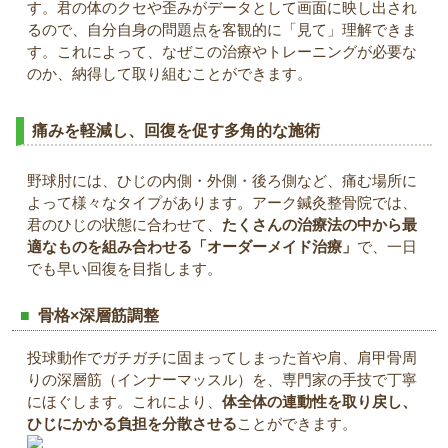
す。君の体のクセや歪みがデータとして画面に映し出され
るので、自分自身の問題点を客観的に「見て」理解できま
す。これによって、なぜこの治療やトレーニングが必要な
のか、納得して取り組むことができます。
痛みを軽減し、回復を促す多角的な施術
野球肘には、ひじの内側・外側・後ろ側など、痛む場所に
よって様々なタイプがあります。アーク鍼灸整骨院では、
君のひじの状態に合わせて、
たくさんの治療法の中から最
適なものを組み合わせる「オーダーメイド治療」
で、一日
でも早い回復を目指します。
骨格×深層筋調整
投球動作でガチガチに固まってしまった首や肩、肩甲骨周
りの深層筋（インナーマッスル）を、専門家の手技で丁寧
にほぐします。これにより、
体全体の連動性を取り戻し、
ひじにかかる負担を分散させる
ことができます。