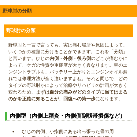
野球肘の分類
野球肘の分類
野球肘と一言で言っても、実は痛む場所や原因によって、
いくつかの種類に分けることができます。これを「分類」
と言います。ひじの
内側・外側・後ろ側
のどこが痛むかに
よって、ケガの性質や重症度が大きく異なります。車のエ
ンジントラブルも、バッテリー上がりとエンジンオイル漏
れでは修理方法が全く違いますよね。それと同じで、どの
タイプの野球肘かによって治療やリハビリの計画が大きく
変わるため、
まずは自分の痛みがどのタイプに当てはまる
のかを正確に知ることが、回復への第一歩
になります。
内側型（内側上顆炎・内側側副靱帯損傷など）
ひじの内側、小指側にある出っ張った骨の周