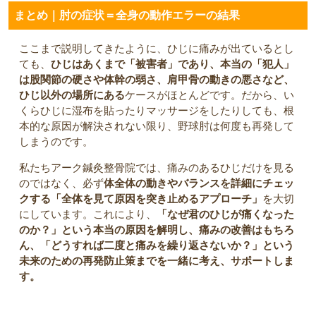
まとめ｜肘の症状＝全身の動作エラーの結果
ここまで説明してきたように、ひじに痛みが出ているとし
ても、
ひじはあくまで「被害者」であり、本当の「犯人」
は股関節の硬さや体幹の弱さ、肩甲骨の動きの悪さなど、
ひじ以外の場所にある
ケースがほとんどです。だから、い
くらひじに湿布を貼ったりマッサージをしたりしても、根
本的な原因が解決されない限り、野球肘は何度も再発して
しまうのです。
私たちアーク鍼灸整骨院では、痛みのあるひじだけを見る
のではなく、必ず
体全体の動きやバランスを詳細にチェッ
クする「全体を見て原因を突き止めるアプローチ」
を大切
にしています。これにより、
「なぜ君のひじが痛くなった
のか？」という本当の原因を解明し、痛みの改善はもちろ
ん、「どうすれば二度と痛みを繰り返さないか？」という
未来のための再発防止策までを一緒に考え、サポートしま
す。