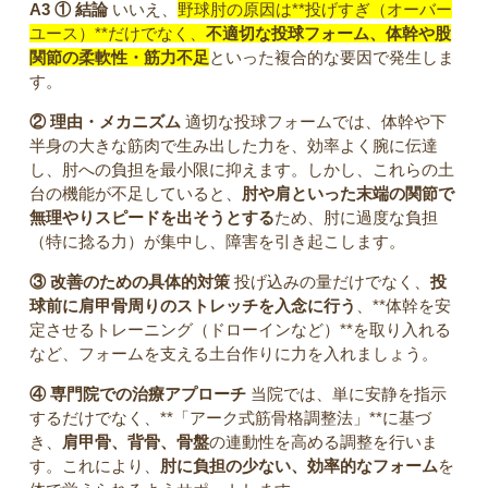
A3
① 結論
いいえ、
野球肘の原因は**投げすぎ（オーバー
ユース）**だけでなく、
不適切な投球フォーム、体幹や股
関節の柔軟性・筋力不足
といった複合的な要因で発生しま
す。
② 理由・メカニズム
適切な投球フォームでは、体幹や下
半身の大きな筋肉で生み出した力を、効率よく腕に伝達
し、肘への負担を最小限に抑えます。しかし、これらの土
台の機能が不足していると、
肘や肩といった末端の関節で
無理やりスピードを出そうとする
ため、肘に過度な負担
（特に捻る力）が集中し、障害を引き起こします。
③ 改善のための具体的対策
投げ込みの量だけでなく、
投
球前に肩甲骨周りのストレッチを入念に行う
、**体幹を安
定させるトレーニング（ドローインなど）**を取り入れる
など、フォームを支える土台作りに力を入れましょう。
④ 専門院での治療アプローチ
当院では、単に安静を指示
するだけでなく、**「アーク式筋骨格調整法」**に基づ
き、
肩甲骨、背骨、骨盤
の連動性を高める調整を行いま
す。これにより、
肘に負担の少ない、効率的なフォーム
を