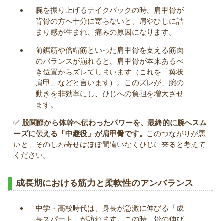
腕を振り上げるテイクバックの時、肩甲骨が
背骨の方へ十分に寄らないと、肩やひじに詰
まり感が生まれ、痛みの原因になります。
前鋸筋や僧帽筋といった肩甲骨を支える筋肉
のバランスが崩れると、肩甲骨が本来あるべ
き位置からズレてしまいます（これを「翼状
肩甲」などと言います）。このズレが、腕の
動きを非効率にし、ひじへの負担を増大させ
ます。
✅
股関節から体幹へ伝わったパワーを、最終的に腕へスム
ーズに伝える「中継役」が肩甲骨です。
このつながりが悪
いと、そのしわ寄せはほぼ間違いなくひじに来ると考えて
ください。
成長期における筋力と柔軟性のアンバランス
中学・高校時代は、身長が急激に伸びる「成
長スパート」が訪れます。この時、骨の伸び