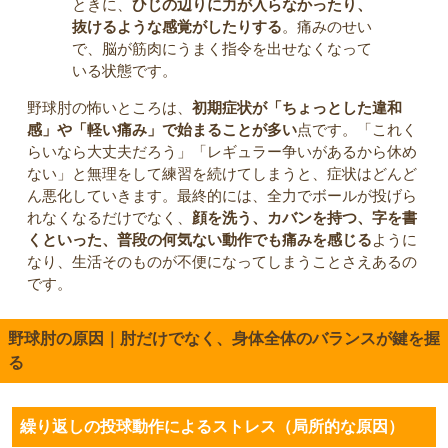
ときに、
ひじの辺りに力が入らなかったり、
抜けるような感覚がしたりする
。痛みのせい
で、脳が筋肉にうまく指令を出せなくなって
いる状態です。
野球肘の怖いところは、
初期症状が「ちょっとした違和
感」や「軽い痛み」で始まることが多い
点です。「これく
らいなら大丈夫だろう」「レギュラー争いがあるから休め
ない」と無理をして練習を続けてしまうと、症状はどんど
ん悪化していきます。最終的には、全力でボールが投げら
れなくなるだけでなく、
顔を洗う、カバンを持つ、字を書
くといった、普段の何気ない動作でも痛みを感じる
ように
なり、生活そのものが不便になってしまうことさえあるの
です。
野球肘の原因｜肘だけでなく、身体全体のバランスが鍵を握
る
繰り返しの投球動作によるストレス（局所的な原因）