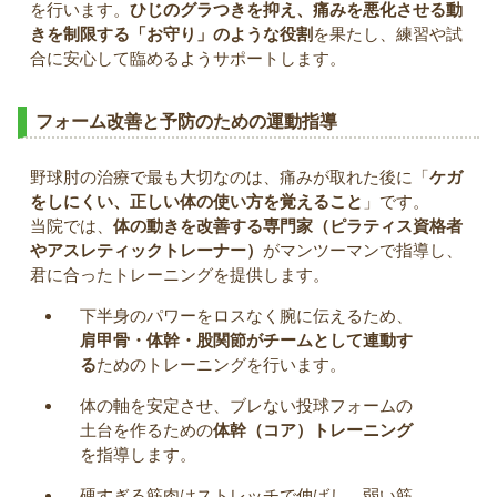
を行います。
ひじのグラつきを抑え、痛みを悪化させる動
きを制限する「お守り」のような役割
を果たし、練習や試
合に安心して臨めるようサポートします。
フォーム改善と予防のための運動指導
野球肘の治療で最も大切なのは、痛みが取れた後に「
ケガ
をしにくい、正しい体の使い方を覚えること
」です。
当院では、
体の動きを改善する専門家（ピラティス資格者
やアスレティックトレーナー）
がマンツーマンで指導し、
君に合ったトレーニングを提供します。
下半身のパワーをロスなく腕に伝えるため、
肩甲骨・体幹・股関節がチームとして連動す
る
ためのトレーニングを行います。
体の軸を安定させ、ブレない投球フォームの
土台を作るための
体幹（コア）トレーニング
を指導します。
硬すぎる筋肉はストレッチで伸ばし、弱い筋