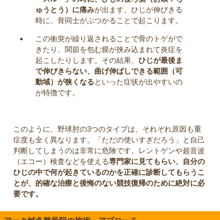
ゅうとう）に痛み
が出ます。ひじが伸びきる
時に、骨同士がぶつかることで起こります。
この衝突が繰り返されることで骨のトゲがで
きたり、関節を包む膜が挟み込まれて炎症を
起こしたりします。その結果、
ひじが最後ま
で伸びきらない、曲げ伸ばしできる範囲（可
動域）が狭くなる
といった症状が出やすいの
が特徴です。
このように、野球肘の3つのタイプは、それぞれ原因も重
症度も全く異なります。「ただの使いすぎだろう」と自己
判断してしまうのは非常に危険です。レントゲンや超音波
（エコー）検査などを使える
専門家に見てもらい、自分の
ひじの中で何が起きているのかを正確に診断してもらうこ
とが、的確な治療と後悔のない競技復帰のために絶対に必
要です。