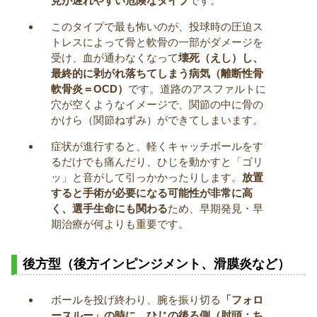
見が遅れやすい危険なタイプ
です。
このタイプで最も怖いのが、投球時の圧迫ス
トレスによって骨と軟骨の一部がダメージを
受け、血が通わなくなって
壊死（えし）し、
最終的に剥がれ落ちてしまう病気（離断性骨
軟骨炎＝OCD）
です。道路のアスファルトに
穴が空くようなイメージで、関節の中に骨の
かけら（関節ねずみ）ができてしまいます。
症状が進行すると、軽くキャッチボールをす
るだけでも痛んだり、ひじを動かすと「ゴリ
ッ」と音がして引っかかったりします。
放置
すると手術が必要になる可能性が非常に高
く、選手生命にも関わる
ため、早期発見・早
期治療が何よりも重要です。
後方型（後方インピンジメント、滑膜炎など）
ボールを投げ終わり、腕を振り切る
「フォロ
ースルー」の時に、ひじの後ろ側（肘頭：ち