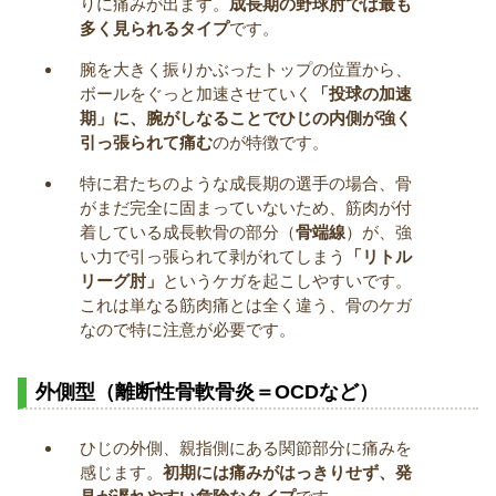
りに痛みが出ます。
成長期の野球肘では最も
多く見られるタイプ
です。
腕を大きく振りかぶったトップの位置から、
ボールをぐっと加速させていく
「投球の加速
期」に、腕がしなることでひじの内側が強く
引っ張られて痛む
のが特徴です。
特に君たちのような成長期の選手の場合、骨
がまだ完全に固まっていないため、筋肉が付
着している成長軟骨の部分（
骨端線
）が、強
い力で引っ張られて剥がれてしまう
「リトル
リーグ肘」
というケガを起こしやすいです。
これは単なる筋肉痛とは全く違う、骨のケガ
なので特に注意が必要です。
外側型（離断性骨軟骨炎＝OCDなど）
ひじの外側、親指側にある関節部分に痛みを
感じます。
初期には痛みがはっきりせず、発