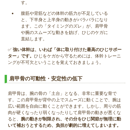
す。
腹筋や背筋などの体幹の筋力が不足している
と、下半身と上半身の動きがバラバラになり
ます。この「タイミングのズレ」が、肩甲骨
や腕のスムーズな動きを妨げ、ひじのケガに
直結します。
✅
強い体幹は、いわば「体に取り付けた最高のひじサポー
ター」です。
ひじをケガから守るためには、体幹トレーニ
ングが不可欠ということを覚えておきましょう。
肩甲骨の可動性・安定性の低下
肩甲骨は、腕の骨の「土台」となる、非常に重要な骨で
す。この肩甲骨が背中の上でスムーズに動くことで、腕は
広い範囲を自由に動くことができます。しかし、周りの筋
肉が硬くなったり弱くなったりして肩甲骨の動きが悪くな
ると、
腕の動きが制限され、その分をひじ関節が無理に動
いて補おうとするため、負担が劇的に増えてしまいます。