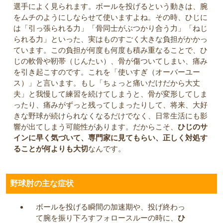
選手によく見られます。ボールを投げるという動きは、腕
をムチのようにしならせて使いますよね。その時、ひじに
は「引っ張られる力」「骨同士がぶつかり合う力」「ねじ
られる力」といった、実はものすごく大きな負担がかかっ
ています。この負担が何度も何度も積み重なることで、ひ
じの軟骨や靭帯（じんたい）、骨が傷ついてしまい、痛み
を引き起こすのです。これを「使いすぎ（オーバーユー
ス）」と言います。もし「ちょっと痛いだけだから大丈
夫」と我慢して練習を続けてしまうと、骨が変形してしま
ったり、痛みがずっと残ってしまったりして、将来、大好
きな野球が続けられなくなるだけでなく、日常生活にも影
響が出てしまう可能性があります。だからこそ、
ひじのサ
インに早く気づいて、専門家に見てもらい、正しく対処す
ることが何よりも大切
なんです。
野球肘の主な症状
ボールを投げる瞬間の加速期や、投げ終わっ
て腕を振り下ろすフォロースルーの時に、
ひ