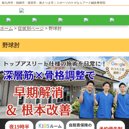
南九州市・枕崎市・指宿市・南さつま市｜スポーツのケガならアーク鍼灸整骨院
ホーム
>
症状別ページ
>
野球肘
野球肘