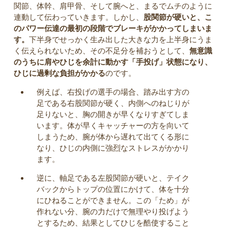
関節、体幹、肩甲骨、そして腕へと、まるでムチのように
連動して伝わっていきます。しかし、
股関節が硬いと、こ
のパワー伝達の最初の段階でブレーキがかかってしまいま
す。
下半身でせっかく生み出した大きな力を上半身にうま
く伝えられないため、その不足分を補おうとして、
無意識
のうちに肩やひじを余計に動かす「手投げ」状態になり、
ひじに過剰な負担がかかる
のです。
例えば、右投げの選手の場合、踏み出す方の
足である右股関節が硬く、内側へのねじりが
足りないと、胸の開きが早くなりすぎてしま
います。体が早くキャッチャーの方を向いて
しまうため、腕が体から遅れて出てくる形に
なり、ひじの内側に強烈なストレスがかかり
ます。
逆に、軸足である左股関節が硬いと、テイク
バックからトップの位置にかけて、体を十分
にひねることができません。この「ため」が
作れない分、腕の力だけで無理やり投げよう
とするため、結果としてひじを酷使すること