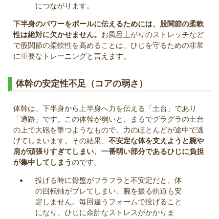
につながります。
下半身のパワーをボールに伝えるためには、股関節の柔軟
性は絶対に欠かせません。
お風呂上がりのストレッチなど
で股関節の柔軟性を高めることは、ひじを守るための非常
に重要なトレーニングと言えます。
体幹の安定性不足（コアの弱さ）
体幹は、下半身から上半身へ力を伝える「土台」であり
「通路」です。この体幹が弱いと、まるでグラグラの土台
の上で大砲を撃つようなもので、力のほとんどが途中で逃
げてしまいます。その結果、
不安定な体を支えようと腕や
肩が頑張りすぎてしまい、一番弱い部分であるひじに負担
が集中してしまう
のです。
投げる時に骨盤がフラフラと不安定だと、体
の回転軸がブレてしまい、腕を振る軌道も安
定しません。毎回違うフォームで投げること
になり、ひじに余計なストレスがかかりま