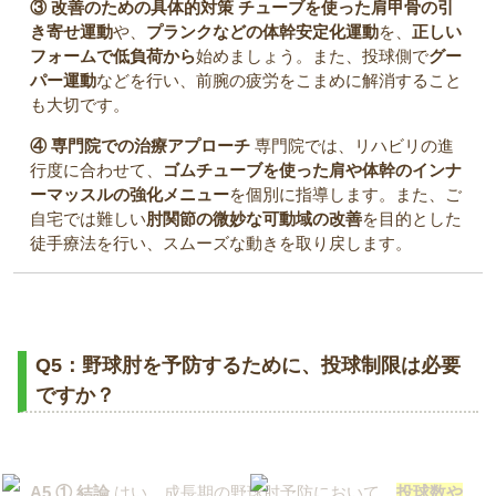
③ 改善のための具体的対策
チューブを使った肩甲骨の引
き寄せ運動
や、
プランクなどの体幹安定化運動
を、
正しい
フォームで低負荷から
始めましょう。また、投球側で
グー
パー運動
などを行い、前腕の疲労をこまめに解消すること
も大切です。
④ 専門院での治療アプローチ
専門院では、リハビリの進
行度に合わせて、
ゴムチューブを使った肩や体幹のインナ
ーマッスルの強化メニュー
を個別に指導します。また、ご
自宅では難しい
肘関節の微妙な可動域の改善
を目的とした
徒手療法を行い、スムーズな動きを取り戻します。
Q5：野球肘を予防するために、投球制限は必要
ですか？
A5
① 結論
はい、成長期の野球肘予防において、
投球数や