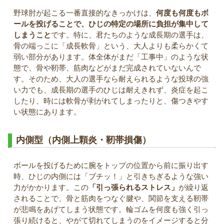
野球肘が起こる一番直接的なきっかけは、
何度も何度もボ
ールを投げることで、ひじの特定の場所に負担が集中して
しまうこと
です。特に、君たちのような成長期の選手は、
骨の端っこに「成長軟骨」という、大人よりも柔らかくて
弱い部分があります。体全体がまだ「工事中」のような状
態で、骨や靭帯、筋肉などがまだ完成されていないんで
す。そのため、大人の選手なら耐えられるような投球の強
い力でも、成長期の選手のひじは耐えきれず、炎症を起こ
したり、時には軟骨が剥がれてしまったりと、傷つきやす
い状態にあります。
内側型（内側上顆炎・靭帯損傷）
ボールを投げるために腕をトップの位置から前に振り出す
時、ひじの内側には「ブチッ！」と引きちぎるような強い
力がかかります。この
「引っ張られるストレス」
が繰り返
されることで、骨と筋肉をつなぐ腱や、関節を支える靭帯
が悲鳴をあげてしまう状態です。輪ゴムを何度も強く引っ
張り続けると、やがて切れてしまうのをイメージすると分