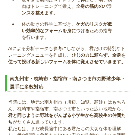
肉はトレーニングで鍛え、
全身の筋肉のバラ
ンスを整えます。
体の動きの科学に基づき、
ケガのリスクが低
い効率的なフォームを身につける
ための指導
を行います。
AIによる分析データも参考にしながら、君だけの特別なト
レーニングメニューを作成し、
ひじの力に頼らず、全身を
使って投げる新しいフォームを体に覚えさせていきます。
南九州市・枕崎市・指宿市・南さつま市の野球少年・
選手に多数対応
当院には、地元の南九州市（川辺、知覧、頴娃）はもちろ
ん、枕崎市や指宿市、南さつま市といった広い地域から、
君と同じように野球をがんばる小学生から高校生の仲間た
ち
がたくさん通っています。
私たちは、まだ成長途中にある君たちの大切な体を理解