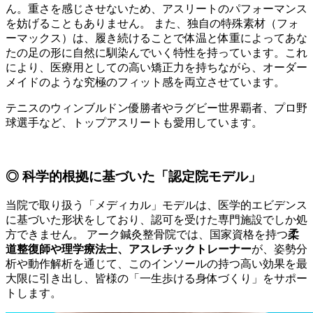
ん。重さを感じさせないため、アスリートのパフォーマンス
を妨げることもありません。 また、独自の特殊素材（フォ
ーマックス）は、履き続けることで体温と体重によってあな
たの足の形に自然に馴染んでいく特性を持っています。これ
により、医療用としての高い矯正力を持ちながら、オーダー
メイドのような究極のフィット感を両立させています。
テニスのウィンブルドン優勝者やラグビー世界覇者、プロ野
球選手など、トップアスリートも愛用しています。
◎ 科学的根拠に基づいた「認定院モデル」
当院で取り扱う「メディカル」モデルは、医学的エビデンス
に基づいた形状をしており、認可を受けた専門施設でしか処
方できません。 アーク鍼灸整骨院では、国家資格を持つ
柔
道整復師や理学療法士、アスレチックトレーナー
が、姿勢分
析や動作解析を通じて、このインソールの持つ高い効果を最
大限に引き出し、皆様の「一生歩ける身体づくり」をサポー
トします。