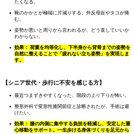
たくなる。
靴のかかとが極端に片減りする、外反母趾やタコが痛
む。
姿勢が悪いと周りから言われるが、どう直していいか
わからない。
効果： 荷重を均等化し、下半身から背骨までの姿勢を
自然に整えることで「疲れない立ち姿勢」を実現しま
す。
【シニア世代・歩行に不安を感じる方】
最近つまずきやすくなった、階段の上り下りが怖い。
整形外科で変形性膝関節症と診断されたが、手術は避
けたい。
効果： 膝の内側に集中する負担を軽減し、安定した重
心移動をサポート。一生歩ける身体づくりを足元から