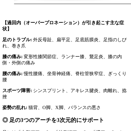
【過回内（オーバープロネーション）が引き起こす主な症
状】
足のトラブル:
外反母趾、扁平足、足底筋膜炎、足指のしび
れ、巻き爪
膝の痛み:
変形性膝関節症、ランナー膝、鵞足炎、膝の内
側・外側の痛み
腰の痛み:
慢性腰痛、坐骨神経痛、脊柱管狭窄症、ぎっくり
腰
スポーツ障害:
シンスプリント、アキレス腱炎、肉離れ、捻
挫
姿勢の乱れ:
猫背、O脚、X脚、バランスの悪さ
◎ 足の3つのアーチを3次元的にサポート