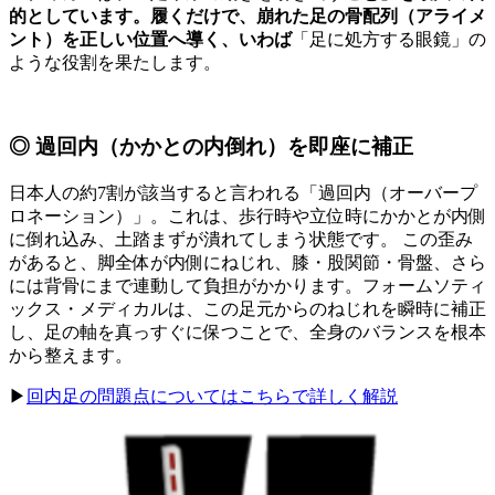
的としています。履くだけで、崩れた足の骨配列（アライメ
ント）を正しい位置へ導く、いわば
「足に処方する眼鏡」の
ような役割を果たします。
◎ 過回内（かかとの内倒れ）を即座に補正
日本人の約7割が該当すると言われる「過回内（オーバープ
ロネーション）」。これは、歩行時や立位時にかかとが内側
に倒れ込み、土踏まずが潰れてしまう状態です。 この歪み
があると、脚全体が内側にねじれ、膝・股関節・骨盤、さら
には背骨にまで連動して負担がかかります。フォームソティ
ックス・メディカルは、この足元からのねじれを瞬時に補正
し、足の軸を真っすぐに保つことで、全身のバランスを根本
から整えます。
▶︎
回内足の問題点についてはこちらで詳しく解説