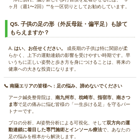
ヶ月（週1〜2回）**を一区切りとしてお勧めしています。
Q5. 子供の足の形（外反母趾・偏平足）も診て
もらえますか？
A.
はい、お任せください。
成長期の子供は特に関節が柔
らかく、上下の運動連鎖の影響を受けやすい時期です。早
いうちに正しい姿勢と歩き方を身につけることは、将来の
健康への大きな投資になります。
📞 南薩エリアの皆様へ：足の悩み、諦めないでください
アーク鍼灸整骨院は、
南九州市、枕崎市、指宿市、南さつ
ま市
で足の痛みに悩む皆様の「一生歩ける足」を守るパー
トナーです。
プロの分析、AI姿勢分析による可視化、そして
双方向の運
動連鎖に着目した専門施術とインソール療法
で、あなたの
足の悩みを根本から解決します。