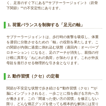
く、足首のすぐ下にある**サブテーラージョイント（距骨
下関節）**の不安定性にあります。
1. 荷重バランスを制御する「足元の軸」
サブテーラージョイントは、歩行時の衝撃を吸収し、体重
を適切に分散させるための「軸」の役割を果たします。こ
の関節が内側に過度に倒れ込む状態（過回内：オーバープ
ロネーション）になると、足のアーチが消失し、親指の付
け根に異常な「ねじれの負荷」が加わります。これが外反
母趾を進行させる物理的な引き金となります。
2. 動作習慣（クセ）の定着
関節が不安定な状態で歩き続ける**動作習慣（クセ）**が
脳にインプットされると、一歩ごとに指を曲げる方向へ力
が働きます。この「間違った使い方の習慣」を修正しない
限り、どんな矯正グッズを使っても根本的な解決には至り