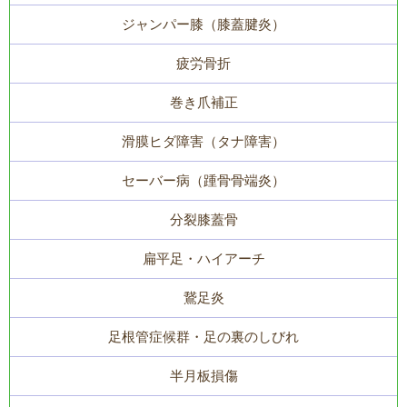
ジャンパー膝（膝蓋腱炎）
疲労骨折
巻き爪補正
滑膜ヒダ障害（タナ障害）
セーバー病（踵骨骨端炎）
分裂膝蓋骨
扁平足・ハイアーチ
鵞足炎
足根管症候群・足の裏のしびれ
半月板損傷