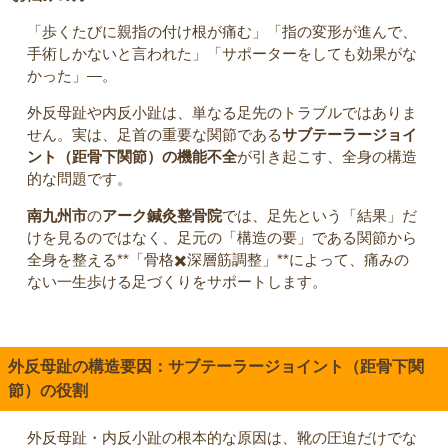
「歩くたびに親指の付け根が痛む」「指の変形が進んで、
手術しかないと言われた」「サポーターをしても効果がな
かった」—。
外反母趾や内反小趾は、単なる足先のトラブルではありま
せん。実は、足首の重要な関節である
サブテーラージョイ
ント（距骨下関節）の機能不全
が引き起こす、全身の構造
的な問題です。
南九州市
の
アーク鍼灸整骨院
では、足先という「結果」だ
けを見るのではなく、足元の「構造の要」である関節から
全身を整える**「骨格✖️深層筋調整」**によって、痛みの
ない一生歩ける足づくりをサポートします。
外反母趾の構造要因：サブテーラージョイント（距骨下関
節）の役割
外反母趾・内反小趾の根本的な原因は、靴の圧迫だけでな