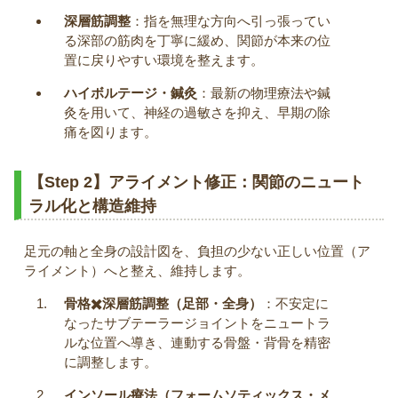
深層筋調整
：指を無理な方向へ引っ張ってい
る深部の筋肉を丁寧に緩め、関節が本来の位
置に戻りやすい環境を整えます。
ハイボルテージ・鍼灸
：最新の物理療法や鍼
灸を用いて、神経の過敏さを抑え、早期の除
痛を図ります。
【Step 2】アライメント修正：関節のニュート
ラル化と構造維持
足元の軸と全身の設計図を、負担の少ない正しい位置（ア
ライメント）へと整え、維持します。
骨格✖️深層筋調整（足部・全身）
：不安定に
なったサブテーラージョイントをニュートラ
ルな位置へ導き、連動する骨盤・背骨を精密
に調整します。
インソール療法（フォームソティックス・メ