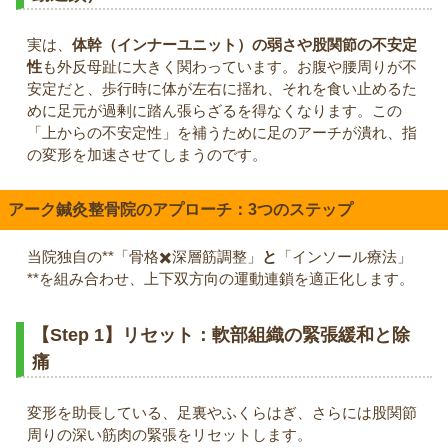
実は、
体幹（インナーユニット）の弱さや股関節の不安定
性
も外反母趾に大きく関わっています。お腹や腰周りが不
安定だと、歩行時に体が左右に揺れ、それを食い止めるた
めに足元が過剰に踏ん張らざるを得なくなります。この
「上からの不安定性」を補うために足のアーチが潰れ、指
の変形を加速させてしまうのです。
アーク鍼灸整骨院のアプローチ：3つのステップ
当院独自の**「骨格✖️深層筋調整」
と
「インソール療法」
**を組み合わせ、上下双方向の運動連鎖を適正化します。
【Step 1】リセット：軟部組織の緊張緩和と除
痛
変形を助長している、足裏やふくらはぎ、さらには股関節
周りの深い筋肉の緊張をリセットします。