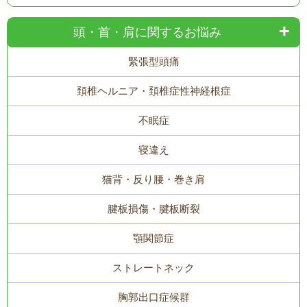
頭・首・肩に関するお悩み
緊張型頭痛
頚椎ヘルニア・頚椎症性神経根症
不眠症
寝違え
猫背・反り腰・巻き肩
腱板損傷・腱板断裂
顎関節症
ストレートネック
胸郭出口症候群