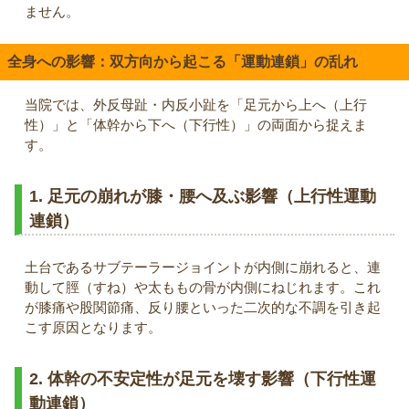
ません。
全身への影響：双方向から起こる「運動連鎖」の乱れ
当院では、外反母趾・内反小趾を「足元から上へ（上行
性）」と「体幹から下へ（下行性）」の両面から捉えま
す。
1. 足元の崩れが膝・腰へ及ぶ影響（上行性運動
連鎖）
土台であるサブテーラージョイントが内側に崩れると、連
動して脛（すね）や太ももの骨が内側にねじれます。これ
が膝痛や股関節痛、反り腰といった二次的な不調を引き起
こす原因となります。
2. 体幹の不安定性が足元を壊す影響（下行性運
動連鎖）