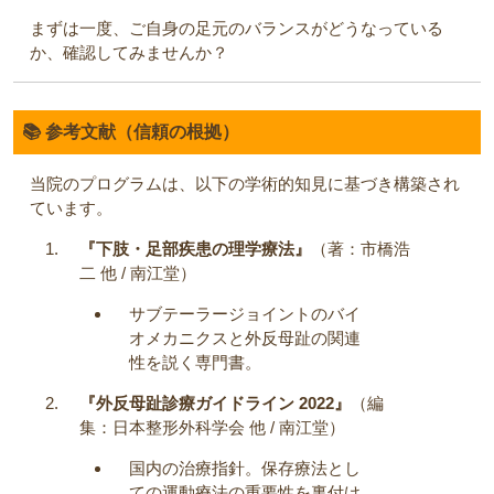
まずは一度、ご自身の足元のバランスがどうなっている
か、確認してみませんか？
📚 参考文献（信頼の根拠）
当院のプログラムは、以下の学術的知見に基づき構築され
ています。
『下肢・足部疾患の理学療法』
（著：市橋浩
二 他 / 南江堂）
サブテーラージョイントのバイ
オメカニクスと外反母趾の関連
性を説く専門書。
『外反母趾診療ガイドライン 2022』
（編
集：日本整形外科学会 他 / 南江堂）
国内の治療指針。保存療法とし
ての運動療法の重要性を裏付け