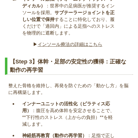
ディカル）
：世界中の足病医が推奨するイン
ソールを採用。
サブテーラージョイントを正
しい位置で保持
することに特化しており、履
くだけで「過回内」による足指へのストレス
を物理的に遮断します。
▶︎
インソール療法の詳細はこちら
【Step 3】体幹・足部の安定性の獲得：正確な
動作の再学習
整えた骨格を維持し、再発を防ぐための「動かし方」を脳
に再構築します。
インナーユニットの活性化（ピラティス応
用）
：腹圧を高め体幹を安定させることで、
**下行性のストレス（上からの負担）**を軽
減します。
神経筋再教育（動作の再学習）
：足指で正し