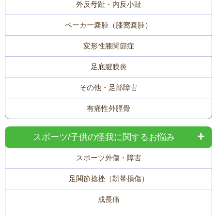
外反母趾・内反小趾
ベーカー嚢腫（膝窩嚢腫）
変形性膝関節症
足底腱膜炎
その他・足部障害
有痛性外脛骨
スポーツ/子供の怪我に関するお悩み
スポーツ外傷・障害
足関節捻挫（靭帯損傷）
成長痛