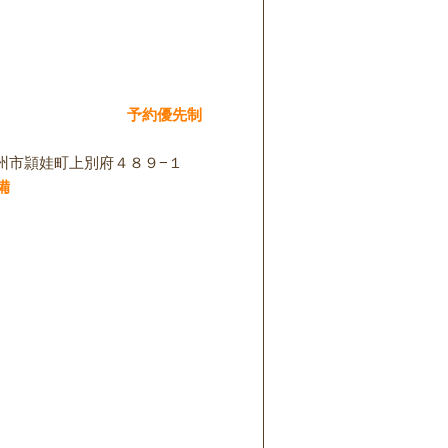
予約優先制
州市頴娃町上別府４８９−１
備