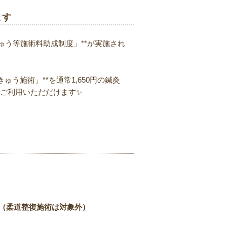
ます
ゅう等施術料助成制度」**が実施され
う施術」**を通常1,650円の鍼灸
でご利用いただだけます✨
（柔道整復施術は対象外）