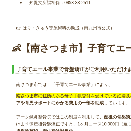
知覧支所福祉係：0993-83-2511
👉
はり・きゅう等施術料の助成（南九州市公式）
👶【南さつま市】子育てエ
子育てエール事業で骨盤矯正がご利用いただけ
南さつま市では、「子育てエール事業」により、
南さつま市に住所
のある母子手帳交付を受けている妊婦及
アや育児サポートにかかる費用の一部を助成
しています。
アーク鍼灸整骨院ではこの制度を利用して、
産後の骨盤矯
けます🌸産後骨盤矯正ですと、1ヶ月コース10,000円（
※保険施術、衛生費は対象外。