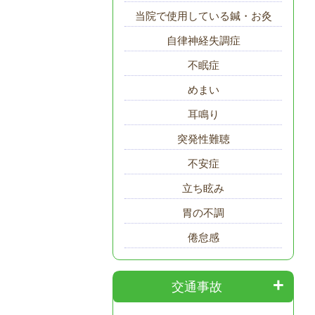
当院で使用している鍼・お灸
自律神経失調症
不眠症
めまい
耳鳴り
突発性難聴
不安症
立ち眩み
胃の不調
倦怠感
交通事故