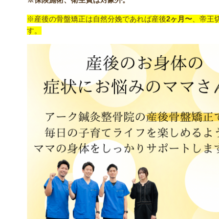
※産後の骨盤矯正は自然分娩であれば産後
2ヶ月〜
、帝王
す。