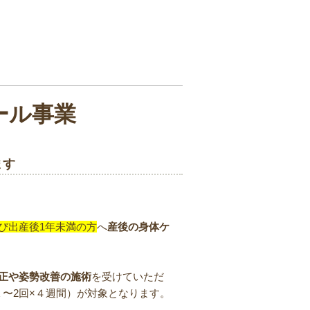
ール事業
ます
び出産後1年未満の方
へ
産後の身体ケ
正や姿勢改善の施術
を受けていただ
週１〜2回×４週間）が対象となります。