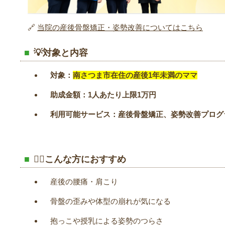
🔗
当院の産後骨盤矯正・姿勢改善についてはこちら
💡対象と内容
対象：
南さつま市在住の産後1年未満のママ
助成金額：1人あたり上限1万円
利用可能サービス：産後骨盤矯正、姿勢改善プログ
🧘‍♀️こんな方におすすめ
産後の腰痛・肩こり
骨盤の歪みや体型の崩れが気になる
抱っこや授乳による姿勢のつらさ