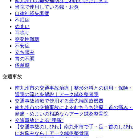
南九州市の鍼灸補助券ご利用いただけます
当院で使用している鍼・お灸
自律神経失調症
不眠症
めまい
耳鳴り
突発性難聴
不安症
立ち眩み
胃の不調
倦怠感
交通事故
南九州市の交通事故治療｜整形外科との併用・保険・
通院の流れを解説｜アーク鍼灸整骨院
交通事故治療で使用する最先端医療機器
南九州市の交通事故によるむちうち治療｜首の痛み・
頭痛・めまいの相談ならアーク鍼灸整骨院
交通事故による”腰痛”
【交通事故のしびれ】南九州市で手・足・首のしびれ
にお悩みなら｜アーク鍼灸整骨院