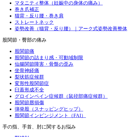
マタニティ整体（妊娠中の身体の痛み）
巻き爪補正
猫背・反り腰・巻き肩
ストレートネック
姿勢改善（猫背・反り腰）｜アーク式姿勢改善整体
股関節・臀部の痛み
股関節痛
股関節の詰まり感・可動域制限
仙腸関節障害・骨盤の歪み
坐骨神経痛
梨状筋症候群
変形性股関節症
臼蓋形成不全
グロインペイン症候群（鼠径部痛症候群）
股関節唇損傷
弾発股（スナッピングヒップ）
股関節インピンジメント（FAI）
手の指、手首、肘に関するお悩み