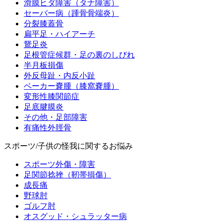
滑膜ヒダ障害（タナ障害）
セーバー病（踵骨骨端炎）
分裂膝蓋骨
扁平足・ハイアーチ
鵞足炎
足根管症候群・足の裏のしびれ
半月板損傷
外反母趾・内反小趾
ベーカー嚢腫（膝窩嚢腫）
変形性膝関節症
足底腱膜炎
その他・足部障害
有痛性外脛骨
スポーツ/子供の怪我に関するお悩み
スポーツ外傷・障害
足関節捻挫（靭帯損傷）
成長痛
野球肘
ゴルフ肘
オスグッド・シュラッター病