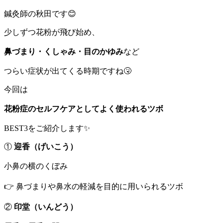
鍼灸師の秋田です😊
少しずつ花粉が飛び始め、
鼻づまり・くしゃみ・目のかゆみ
など
つらい症状が出てくる時期ですね🤧
今回は
花粉症のセルフケアとしてよく使われるツボ
BEST3をご紹介します✨
①
迎香（げいこう）
小鼻の横のくぼみ
👉 鼻づまりや鼻水の軽減を目的に用いられるツボ
②
印堂（いんどう）