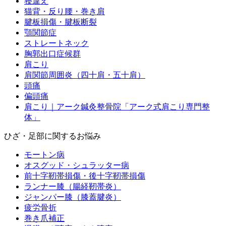
寝違え
猫背・反り腰・巻き肩
腱板損傷・腱板断裂
顎関節症
ストレートネック
胸郭出口症候群
肩こり
肩関節周囲炎（四十肩・五十肩）
頭痛
偏頭痛
肩こり｜アーク鍼灸整骨院「アーク式肩こり専門整
体」
ひざ・足部に関するお悩み
モートン病
オスグッド・シュラッター病
前十字靭帯損傷・後十字靭帯損傷
ランナー膝（腸経靭帯炎）
ジャンパー膝（膝蓋腱炎）
疲労骨折
巻き爪補正