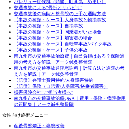
バレリュー症候群（頭痛、吐き気、めまい）
交通事故による”骨折とリハビリ”
交通事故後の病院と整骨院の上手な通院方法
【事故の種類・ケース】人身事故と物損事故
【事故の種類・ケース】自損事故
【事故の種類・ケース】同乗者がいた場合
【事故の種類・ケース】加害者の場合
【事故の種類・ケース】自転車事故/バイク事故
【事故の種類・ケース】子供の事故
南九州市の交通事故治療費｜自己負担はある？保険適
用の考え方を解説｜アーク鍼灸整骨院
南九州市の交通事故通院慰謝料｜計算方法と通院の考
え方を解説｜アーク鍼灸整骨院
【賠償】弁護士費用特約/人身障害特約
【賠償】保険（自賠責/人身障害/搭乗者障害）
損害保険会社”ご担当者様へ”
南九州市の交通事故治療Q&A｜費用・保険・病院併用
の質問集｜アーク鍼灸整骨院
女性向け施術メニュー
産後骨盤矯正・姿勢改善