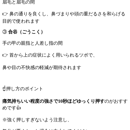
眉毛と眉毛の間
👉 鼻の通りを良くし、鼻づまりや頭の重だるさを和らげる
目的で使われます
③
合谷（ごうこく）
手の甲の親指と人差し指の間
👉 首から上の症状によく用いられるツボで、
鼻や目の不快感の軽減が期待されます
☝️押し方のポイント
痛気持ちいい程度の強さで10秒ほどゆっくり押す
のがおすす
めです👍
※強く押しすぎないよう注意し、