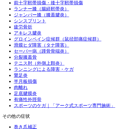
前十字靭帯損傷・後十字靭帯損傷
ランナー膝（腸経靭帯炎）
ジャンパー膝（膝蓋腱炎）
シンスプリント
疲労骨折
アキレス腱炎
グロインペイン症候群（鼠径部痛症候群）
滑膜ヒダ障害（タナ障害）
セーバー病（踵骨骨端炎）
分裂膝蓋骨
テニス肘（外側上顆炎）
ランニングによる障害・ケガ
鵞足炎
半月板損傷
肉離れ
足底腱膜炎
有痛性外脛骨
スポーツのケガ｜「アーク式スポーツ専門施術」
その他の症状
巻き爪補正