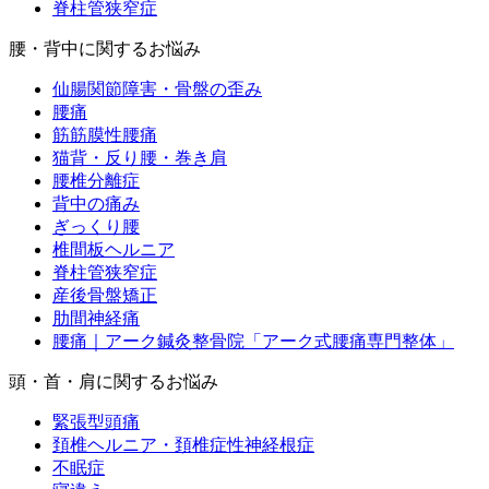
脊柱管狭窄症
腰・背中に関するお悩み
仙腸関節障害・骨盤の歪み
腰痛
筋筋膜性腰痛
猫背・反り腰・巻き肩
腰椎分離症
背中の痛み
ぎっくり腰
椎間板ヘルニア
脊柱管狭窄症
産後骨盤矯正
肋間神経痛
腰痛｜アーク鍼灸整骨院「アーク式腰痛専門整体」
頭・首・肩に関するお悩み
緊張型頭痛
頚椎ヘルニア・頚椎症性神経根症
不眠症