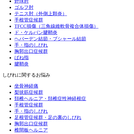
野球肘
ゴルフ肘
テニス肘（外側上顆炎）
手根管症候群
TFCC損傷（三角線維軟骨複合体損傷）
ド・ケルバン腱鞘炎
ヘバーデン結節・ブシャール結節
手・指のしびれ
胸郭出口症候群
ばね指
腱鞘炎
しびれに関するお悩み
坐骨神経痛
梨状筋症候群
頚椎ヘルニア・頚椎症性神経根症
手根管症候群
手・指のしびれ
足根管症候群・足の裏のしびれ
胸郭出口症候群
椎間板ヘルニア