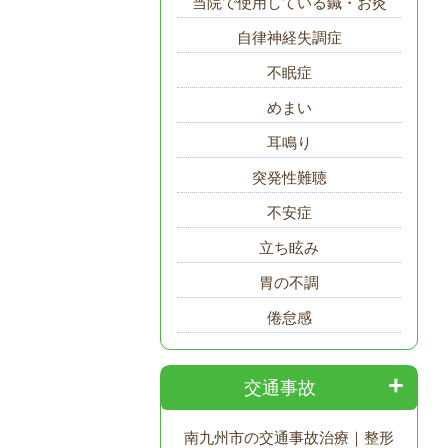
当院で使用している鍼・お灸
自律神経失調症
不眠症
めまい
耳鳴り
突発性難聴
不安症
立ち眩み
胃の不調
倦怠感
交通事故
南九州市の交通事故治療｜整形