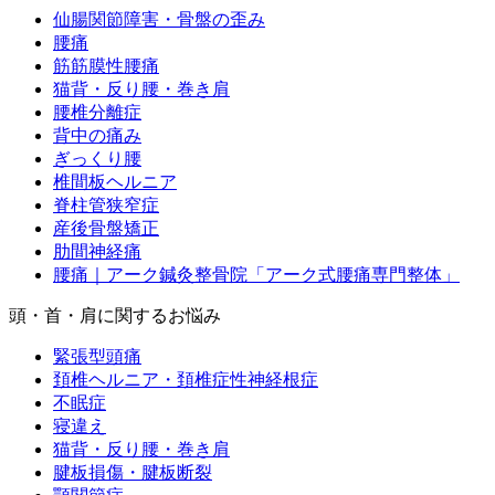
仙腸関節障害・骨盤の歪み
腰痛
筋筋膜性腰痛
猫背・反り腰・巻き肩
腰椎分離症
背中の痛み
ぎっくり腰
椎間板ヘルニア
脊柱管狭窄症
産後骨盤矯正
肋間神経痛
腰痛｜アーク鍼灸整骨院「アーク式腰痛専門整体」
頭・首・肩に関するお悩み
緊張型頭痛
頚椎ヘルニア・頚椎症性神経根症
不眠症
寝違え
猫背・反り腰・巻き肩
腱板損傷・腱板断裂