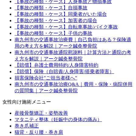
【事故の種類・ケース】人身事故と物損事故
【事故の種類・ケース】自損事故
【事故の種類・ケース】同乗者がいた場合
【事故の種類・ケース】加害者の場合
【事故の種類・ケース】自転車事故/バイク事故
【事故の種類・ケース】子供の事故
南九州市の交通事故治療費｜自己負担はある？保険適
用の考え方を解説｜アーク鍼灸整骨院
南九州市の交通事故通院慰謝料｜計算方法と通院の考
え方を解説｜アーク鍼灸整骨院
【賠償】弁護士費用特約/人身障害特約
【賠償】保険（自賠責/人身障害/搭乗者障害）
損害保険会社”ご担当者様へ”
南九州市の交通事故治療Q&A｜費用・保険・病院併用
の質問集｜アーク鍼灸整骨院
女性向け施術メニュー
産後骨盤矯正・姿勢改善
マタニティ整体（妊娠中の身体の痛み）
巻き爪補正
猫背・反り腰・巻き肩