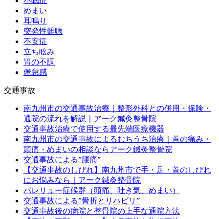
不眠症
めまい
耳鳴り
突発性難聴
不安症
立ち眩み
胃の不調
倦怠感
交通事故
南九州市の交通事故治療｜整形外科との併用・保険・
通院の流れを解説｜アーク鍼灸整骨院
交通事故治療で使用する最先端医療機器
南九州市の交通事故によるむちうち治療｜首の痛み・
頭痛・めまいの相談ならアーク鍼灸整骨院
交通事故による”腰痛”
【交通事故のしびれ】南九州市で手・足・首のしびれ
にお悩みなら｜アーク鍼灸整骨院
バレリュー症候群（頭痛、吐き気、めまい）
交通事故による”骨折とリハビリ”
交通事故後の病院と整骨院の上手な通院方法