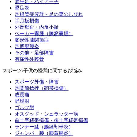
扁平足・ハイアーチ
鵞足炎
足根管症候群・足の裏のしびれ
半月板損傷
外反母趾・内反小趾
ベーカー嚢腫（膝窩嚢腫）
変形性膝関節症
足底腱膜炎
その他・足部障害
有痛性外脛骨
スポーツ/子供の怪我に関するお悩み
スポーツ外傷・障害
足関節捻挫（靭帯損傷）
成長痛
野球肘
ゴルフ肘
オスグッド・シュラッター病
前十字靭帯損傷・後十字靭帯損傷
ランナー膝（腸経靭帯炎）
ジャンパー膝（膝蓋腱炎）