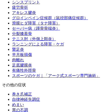
シンスプリント
疲労骨折
アキレス腱炎
グロインペイン症候群（鼠径部痛症候群）
滑膜ヒダ障害（タナ障害）
セーバー病（踵骨骨端炎）
分裂膝蓋骨
テニス肘（外側上顆炎）
ランニングによる障害・ケガ
鵞足炎
半月板損傷
肉離れ
足底腱膜炎
有痛性外脛骨
スポーツのケガ｜「アーク式スポーツ専門施術」
その他の症状
巻き爪補正
自律神経失調症
めまい
胃の不調