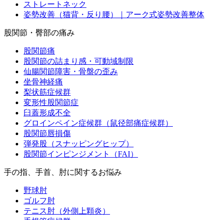
ストレートネック
姿勢改善（猫背・反り腰）｜アーク式姿勢改善整体
股関節・臀部の痛み
股関節痛
股関節の詰まり感・可動域制限
仙腸関節障害・骨盤の歪み
坐骨神経痛
梨状筋症候群
変形性股関節症
臼蓋形成不全
グロインペイン症候群（鼠径部痛症候群）
股関節唇損傷
弾発股（スナッピングヒップ）
股関節インピンジメント（FAI）
手の指、手首、肘に関するお悩み
野球肘
ゴルフ肘
テニス肘（外側上顆炎）