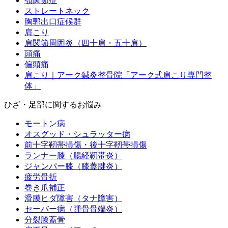
顎関節症
ストレートネック
胸郭出口症候群
肩こり
肩関節周囲炎（四十肩・五十肩）
頭痛
偏頭痛
肩こり｜アーク鍼灸整骨院「アーク式肩こり専門整
体」
ひざ・足部に関するお悩み
モートン病
オスグッド・シュラッター病
前十字靭帯損傷・後十字靭帯損傷
ランナー膝（腸経靭帯炎）
ジャンパー膝（膝蓋腱炎）
疲労骨折
巻き爪補正
滑膜ヒダ障害（タナ障害）
セーバー病（踵骨骨端炎）
分裂膝蓋骨