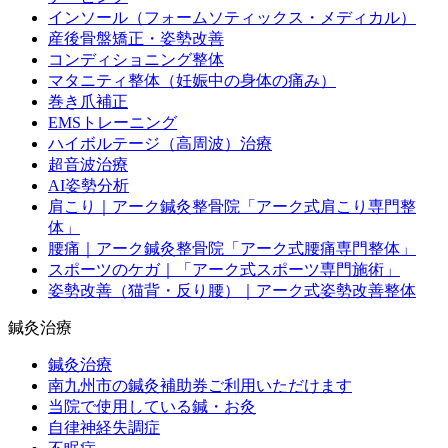
インソール（フォームソティックス・メディカル）
産後骨盤矯正・姿勢改善
コンディショニング整体
マタニティ整体（妊娠中の身体の痛み）
巻き爪補正
EMSトレーニング
ハイボルテージ（高周波）治療
超音波治療
AI姿勢分析
肩こり｜アーク鍼灸整骨院「アーク式肩こり専門整
体」
腰痛｜アーク鍼灸整骨院「アーク式腰痛専門整体」
スポーツのケガ｜「アーク式スポーツ専門施術」
姿勢改善（猫背・反り腰）｜アーク式姿勢改善整体
鍼灸治療
鍼灸治療
南九州市の鍼灸補助券ご利用いただけます
当院で使用している鍼・お灸
自律神経失調症