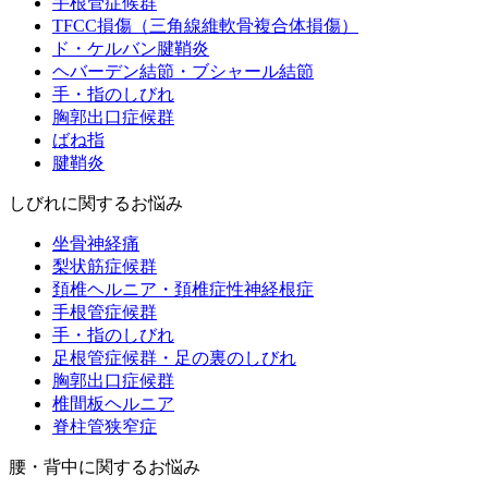
手根管症候群
TFCC損傷（三角線維軟骨複合体損傷）
ド・ケルバン腱鞘炎
ヘバーデン結節・ブシャール結節
手・指のしびれ
胸郭出口症候群
ばね指
腱鞘炎
しびれに関するお悩み
坐骨神経痛
梨状筋症候群
頚椎ヘルニア・頚椎症性神経根症
手根管症候群
手・指のしびれ
足根管症候群・足の裏のしびれ
胸郭出口症候群
椎間板ヘルニア
脊柱管狭窄症
腰・背中に関するお悩み