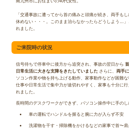
南九州市にお住まいの40代女性。
「交通事故に遭ってから首の痛みと頭痛が続き、両手もし
休めない・・・。このまま治らなかったらどうしよう…」
れました。
ご来院時の状況
信号待ちで停車中に後方から追突され、事故の翌日から
日常生活に大きな支障をきたしていました
さらに、
両手
ソコン作業や物を持ち上げる動作、家事動作などが困難な
仕事や日常生活で集中力が途切れやすく、家事も十分に行
れました。
長時間のデスクワークができず、パソコン操作中に手のし
車の運転でハンドルを握ると腕に力が入らず不安
洗濯物を干す・掃除機をかけるなどの家事で首〜肩