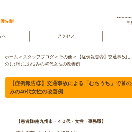
約優先制
〒
方へ
アクセス
ホーム
>
スタッフブログ
>
その他
>
【症例報告③】交通事故に
のしびれにお悩みの40代女性の改善例
【症例報告③】交通事故による「むちうち」で首の
みの40代女性の改善例
【患者様/南九州市・４０代・女性・事務職】