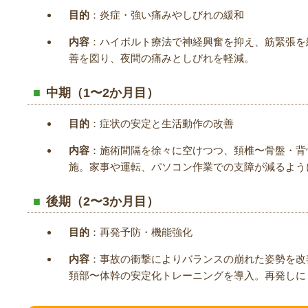
目的
：炎症・強い痛みやしびれの緩和
内容
：ハイボルト療法で神経興奮を抑え、筋緊張を
善を図り、夜間の痛みとしびれを軽減。
中期（1〜2か月目）
目的
：症状の安定と生活動作の改善
内容
：施術間隔を徐々に空けつつ、頚椎〜骨盤・背
施。家事や運転、パソコン作業での支障が減るよう
後期（2〜3か月目）
目的
：再発予防・機能強化
内容
：事故の衝撃によりバランスの崩れた姿勢を改
頚部〜体幹の安定化トレーニングを導入。再発しに