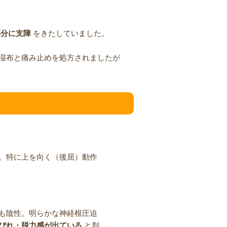
部分に支障
をきたしていました。
湿布と痛み止めを処方されましたが
。特に上を向く（後屈）動作
も陰性。明らかな神経根圧迫
びれ・脱力感が出ている
と判