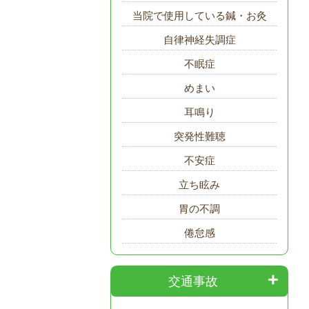
当院で使用している鍼・お灸
自律神経失調症
不眠症
めまい
耳鳴り
突発性難聴
不安症
立ち眩み
胃の不調
倦怠感
交通事故