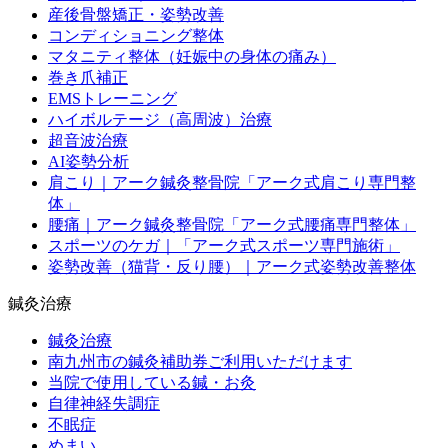
産後骨盤矯正・姿勢改善
コンディショニング整体
マタニティ整体（妊娠中の身体の痛み）
巻き爪補正
EMSトレーニング
ハイボルテージ（高周波）治療
超音波治療
AI姿勢分析
肩こり｜アーク鍼灸整骨院「アーク式肩こり専門整
体」
腰痛｜アーク鍼灸整骨院「アーク式腰痛専門整体」
スポーツのケガ｜「アーク式スポーツ専門施術」
姿勢改善（猫背・反り腰）｜アーク式姿勢改善整体
鍼灸治療
鍼灸治療
南九州市の鍼灸補助券ご利用いただけます
当院で使用している鍼・お灸
自律神経失調症
不眠症
めまい