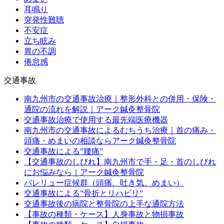
耳鳴り
突発性難聴
不安症
立ち眩み
胃の不調
倦怠感
交通事故
南九州市の交通事故治療｜整形外科との併用・保険・
通院の流れを解説｜アーク鍼灸整骨院
交通事故治療で使用する最先端医療機器
南九州市の交通事故によるむちうち治療｜首の痛み・
頭痛・めまいの相談ならアーク鍼灸整骨院
交通事故による”腰痛”
【交通事故のしびれ】南九州市で手・足・首のしびれ
にお悩みなら｜アーク鍼灸整骨院
バレリュー症候群（頭痛、吐き気、めまい）
交通事故による”骨折とリハビリ”
交通事故後の病院と整骨院の上手な通院方法
【事故の種類・ケース】人身事故と物損事故