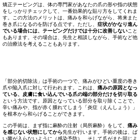
矯正テーピングは、体の専門家があなたの爪の形や指の状態
をしっかりチェックして、一番効果的な貼り方をしてくれま
す。この方法のメリットは、痛みを和らげながら、将来また
巻き爪になるのを防げる点です。ただし、
症状がかなり進ん
でいる場合には、テーピングだけでは十分に改善しない
こと
もあります。その場合は、先生と相談しながら、手術など他
の治療法を考えることもあります。
手術的療法：部分切除
「部分的切除法」は手術の一つで、痛みがひどい重度の巻き
爪や陥入爪に対して行われます。これは、
痛みの原因となっ
ている、皮膚に食い込んでいる爪の端の部分だけを切り取る
という方法です。原因となっている部分を取り除くことで、
辛い痛みや、指が赤く腫れてしまう「炎症（えんしょう）」
を根本から和らげることができます。
この手術は、まず指に麻酔の注射（局所麻酔）をして、
痛み
を感じない状態にしてから
先生が行います。手術の後は、ば
い菌が入らないように（感染予防）、そして爪がまた同じよ