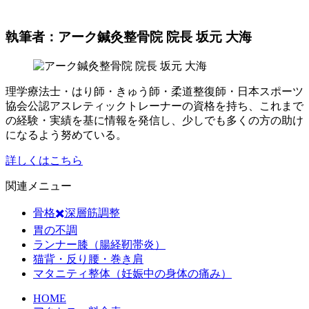
執筆者：アーク鍼灸整骨院 院長 坂元 大海
理学療法士・はり師・きゅう師・柔道整復師・日本スポーツ
協会公認アスレティックトレーナーの資格を持ち、これまで
の経験・実績を基に情報を発信し、少しでも多くの方の助け
になるよう努めている。
詳しくはこちら
関連メニュー
骨格✖️深層筋調整
胃の不調
ランナー膝（腸経靭帯炎）
猫背・反り腰・巻き肩
マタニティ整体（妊娠中の身体の痛み）
HOME