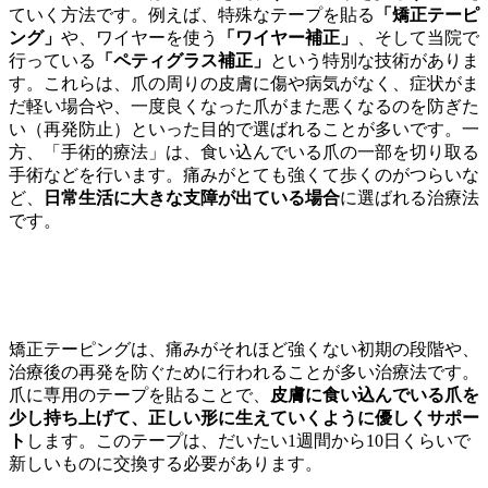
ていく方法です。例えば、特殊なテープを貼る
「矯正テーピ
ング」
や、ワイヤーを使う
「ワイヤー補正」
、そして当院で
行っている
「ペティグラス補正」
という特別な技術がありま
す。これらは、爪の周りの皮膚に傷や病気がなく、症状がま
だ軽い場合や、一度良くなった爪がまた悪くなるのを防ぎた
い（再発防止）といった目的で選ばれることが多いです。一
方、「手術的療法」は、食い込んでいる爪の一部を切り取る
手術などを行います。痛みがとても強くて歩くのがつらいな
ど、
日常生活に大きな支障が出ている場合
に選ばれる治療法
です。
非手術的療法：矯正テーピング
矯正テーピングは、痛みがそれほど強くない初期の段階や、
治療後の再発を防ぐために行われることが多い治療法です。
爪に専用のテープを貼ることで、
皮膚に食い込んでいる爪を
少し持ち上げて、正しい形に生えていくように優しくサポー
ト
します。このテープは、だいたい1週間から10日くらいで
新しいものに交換する必要があります。