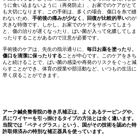
うに食い込まないように（再発防止）、お家でのケアがとて
も大切になります。この手術は、多くの場合、傷口を糸で縫
わないため、
手術後の痛みが少なく、回復が比較的早い
のが
大きな特徴です。しかし、お家でのケアをサボってしまう
と、傷の治りが遅くなったり、ばい菌が入って化膿してしま
ったりすることがあるので注意が必要です。
手術後のケアは、先生の指示通りに、
毎日お薬を塗ったり、
傷口を清潔に保ったりする
ことが中心です。このケアをきち
んと続けることで、ばい菌の感染や再発のリスクをぐっと減
らすことができ、体育の授業や部活動など、いつもの生活に
早く戻ることができます。
アーク鍼灸整骨院独自の補正技術
アーク鍼灸整骨院の巻き爪補正は、よくあるテーピングや、
爪にワイヤーを引っ掛けるタイプの方法とは全く違います。
当院では「ペティグラス」という、国がその技術を認めた特
許取得済みの特別な補正器具を使っています。