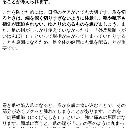
ることが考えられます。
これを防ぐためには、日頃のケアがとても大切です。
爪を切
るときは、端を深く切りすぎないように注意し、靴や靴下も
指先が圧迫されない、ゆとりのあるものを選びましょう。
ま
た、足の指がしっかり使えていなかったり、「外反母趾（が
いはんぼし）」といって親指が曲がってしまっていたりする
ことも原因になるため、足全体の健康にも気を配ることが重
要です。
巻き爪にならないために
痛みのある巻き爪・陥入爪の症状
巻き爪や陥入爪になると、爪が皮膚に食い込むことで、その
部分が赤くプクッと腫れてしまうことがあります。これを
「肉芽組織（にくげそしき）」といい、強い痛みの原因にな
ります。簡単に言うと、爪の端が「C」の字のように丸まっ