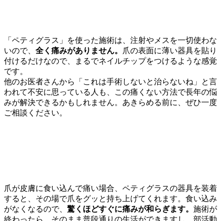
痛みのない施術
「ペティグラス」を使った施術は、注射やメスを一切使わな
いので、
全く痛みがありません。
爪の表面に薄い器具を貼り
付けるだけなので、まるでネイルチップをつけるような感覚
です。
他のお医者さんから「これは手術しないと治らないね」と言
われて不安に思っている人も、この痛くない方法で長年の悩
みが解決できるかもしれません。あきらめる前に、ぜひ一度
ご相談ください。
1回で効果を実感！すぐに痛みが消える
爪が皮膚に食い込んで痛い場合、ペティグラスの器具を装着
すると、その場で爪をグッと持ち上げてくれます。食い込み
がなくなるので、
驚くほどすぐに痛みが和らぎます。
施術が
終わったら、そのまま普段通りの生活ができますし、部活動