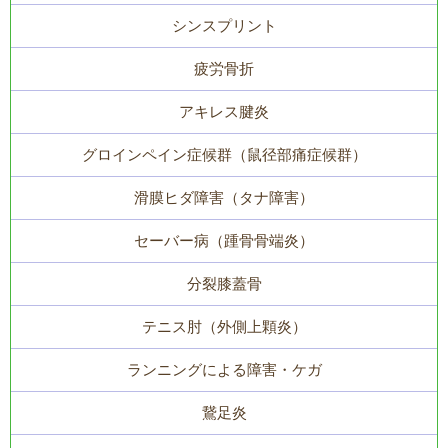
シンスプリント
疲労骨折
アキレス腱炎
グロインペイン症候群（鼠径部痛症候群）
滑膜ヒダ障害（タナ障害）
セーバー病（踵骨骨端炎）
分裂膝蓋骨
テニス肘（外側上顆炎）
ランニングによる障害・ケガ
鵞足炎