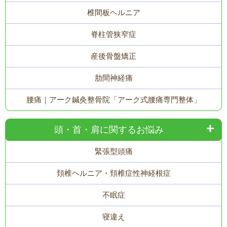
椎間板ヘルニア
脊柱管狭窄症
産後骨盤矯正
肋間神経痛
腰痛｜アーク鍼灸整骨院「アーク式腰痛専門整体」
頭・首・肩に関するお悩み
緊張型頭痛
頚椎ヘルニア・頚椎症性神経根症
不眠症
寝違え