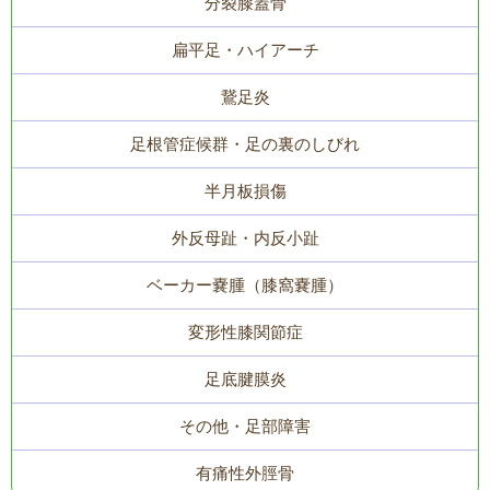
分裂膝蓋骨
扁平足・ハイアーチ
鵞足炎
足根管症候群・足の裏のしびれ
半月板損傷
外反母趾・内反小趾
ベーカー嚢腫（膝窩嚢腫）
変形性膝関節症
足底腱膜炎
その他・足部障害
有痛性外脛骨