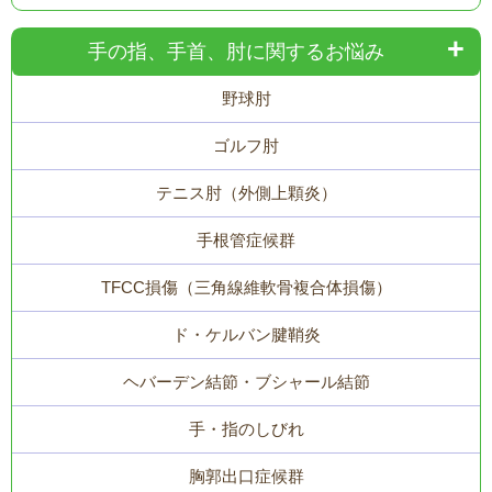
手の指、手首、肘に関するお悩み
野球肘
ゴルフ肘
テニス肘（外側上顆炎）
手根管症候群
TFCC損傷（三角線維軟骨複合体損傷）
ド・ケルバン腱鞘炎
ヘバーデン結節・ブシャール結節
手・指のしびれ
胸郭出口症候群