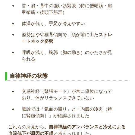
首・肩・背中の強い筋緊張（特に僧帽筋・肩
甲挙筋・後頭下筋群）
体温が低く、手足が冷えやすい
姿勢はやや猫背傾向で、頭が前に出た
ストレ
ートネック姿勢
呼吸が浅く、胸郭（胸の動き）のかたさが見
られる
自律神経の状態
交感神経（緊張モード）が常に優位になって
おり、体がリラックスできていない
脈診では「気血の滞り」と「内臓の冷え（特
に腎虚傾向）」が確認されました
これらの所見から、
自律神経のアンバランスと冷えによる
血流低下が原因の不眠
と考えられました。