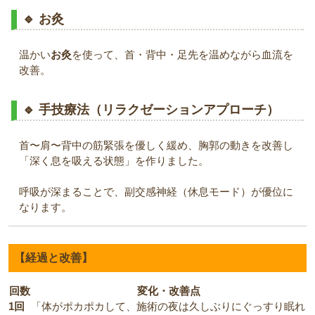
🔹 お灸
温かい
お灸
を使って、首・背中・足先を温めながら血流を
改善。
🔹 手技療法（リラクゼーションアプローチ）
首〜肩〜背中の筋緊張を優しく緩め、胸郭の動きを改善し
「深く息を吸える状態」を作りました。
呼吸が深まることで、副交感神経（休息モード）が優位に
なります。
【経過と改善】
回数
変化・改善点
1回
「体がポカポカして、施術の夜は久しぶりにぐっすり眠れ