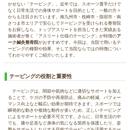
かせない「テーピング」。近年では、スポーツ選手だけで
なく日常生活での身体サポートを目的として、一般の方々
からも注目されています。南九州市・枕崎市・指宿市・南
さつま市エリアで安心してテーピングを受けられる整骨院
をお探しなら、トップアスリートを担当してきた実績ある
施術者が巻く「アスリート仕様のテーピング」が特徴の
ア
ーク鍼灸整骨院
がおすすめです。今回は、当院で用いるテ
ーピングの種類や効果、そして当院ならではの特徴につい
てわかりやすくご紹介いたします。
テーピングの役割と重要性
テーピングは、関節や筋肉などに適切なサポートを加え
ることで、ケガの予防や再発防止、痛みの軽減、パフォー
マンス向上など幅広い効果が期待できます。スポーツでは
瞬発的な動きや複雑な動作が多いため、正しいテーピング
によるサポートが必要不可欠です。さらに、日常生活の中
でも、膝や足首など身体の気になる箇所を保護したり、姿
勢をサポートしたりする目的でテーピングを活用するケー