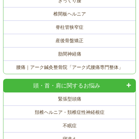
ぎっくり腰
椎間板ヘルニア
脊柱管狭窄症
産後骨盤矯正
肋間神経痛
腰痛｜アーク鍼灸整骨院「アーク式腰痛専門整体」
頭・首・肩に関するお悩み
緊張型頭痛
頚椎ヘルニア・頚椎症性神経根症
不眠症
寝違え