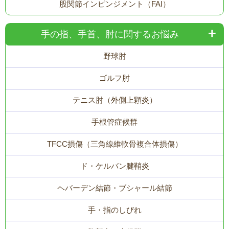
股関節インピンジメント（FAI）
手の指、手首、肘に関するお悩み
野球肘
ゴルフ肘
テニス肘（外側上顆炎）
手根管症候群
TFCC損傷（三角線維軟骨複合体損傷）
ド・ケルバン腱鞘炎
ヘバーデン結節・ブシャール結節
手・指のしびれ