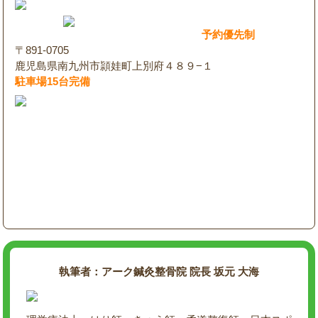
予約優先制
〒891-0705
鹿児島県南九州市頴娃町上別府４８９−１
駐車場15台完備
執筆者：アーク鍼灸整骨院 院長 坂元 大海