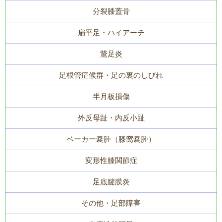
分裂膝蓋骨
扁平足・ハイアーチ
鵞足炎
足根管症候群・足の裏のしびれ
半月板損傷
外反母趾・内反小趾
ベーカー嚢腫（膝窩嚢腫）
変形性膝関節症
足底腱膜炎
その他・足部障害