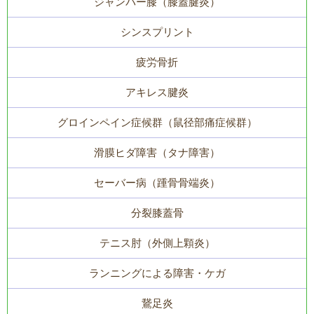
ジャンパー膝（膝蓋腱炎）
シンスプリント
疲労骨折
アキレス腱炎
グロインペイン症候群（鼠径部痛症候群）
滑膜ヒダ障害（タナ障害）
セーバー病（踵骨骨端炎）
分裂膝蓋骨
テニス肘（外側上顆炎）
ランニングによる障害・ケガ
鵞足炎