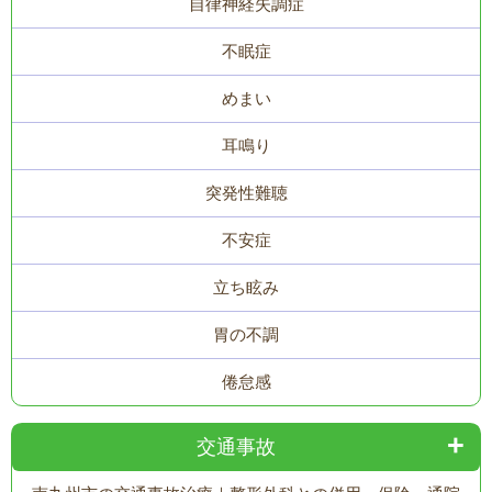
自律神経失調症
不眠症
めまい
耳鳴り
突発性難聴
不安症
立ち眩み
胃の不調
倦怠感
交通事故