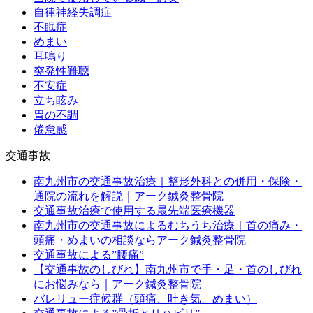
自律神経失調症
不眠症
めまい
耳鳴り
突発性難聴
不安症
立ち眩み
胃の不調
倦怠感
交通事故
南九州市の交通事故治療｜整形外科との併用・保険・
通院の流れを解説｜アーク鍼灸整骨院
交通事故治療で使用する最先端医療機器
南九州市の交通事故によるむちうち治療｜首の痛み・
頭痛・めまいの相談ならアーク鍼灸整骨院
交通事故による”腰痛”
【交通事故のしびれ】南九州市で手・足・首のしびれ
にお悩みなら｜アーク鍼灸整骨院
バレリュー症候群（頭痛、吐き気、めまい）