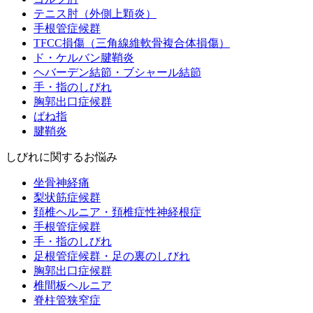
テニス肘（外側上顆炎）
手根管症候群
TFCC損傷（三角線維軟骨複合体損傷）
ド・ケルバン腱鞘炎
ヘバーデン結節・ブシャール結節
手・指のしびれ
胸郭出口症候群
ばね指
腱鞘炎
しびれに関するお悩み
坐骨神経痛
梨状筋症候群
頚椎ヘルニア・頚椎症性神経根症
手根管症候群
手・指のしびれ
足根管症候群・足の裏のしびれ
胸郭出口症候群
椎間板ヘルニア
脊柱管狭窄症