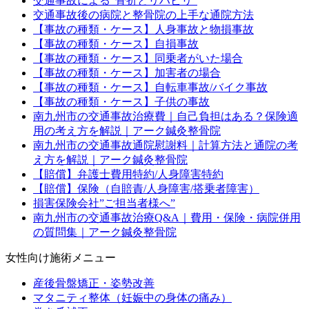
交通事故による”骨折とリハビリ”
交通事故後の病院と整骨院の上手な通院方法
【事故の種類・ケース】人身事故と物損事故
【事故の種類・ケース】自損事故
【事故の種類・ケース】同乗者がいた場合
【事故の種類・ケース】加害者の場合
【事故の種類・ケース】自転車事故/バイク事故
【事故の種類・ケース】子供の事故
南九州市の交通事故治療費｜自己負担はある？保険適
用の考え方を解説｜アーク鍼灸整骨院
南九州市の交通事故通院慰謝料｜計算方法と通院の考
え方を解説｜アーク鍼灸整骨院
【賠償】弁護士費用特約/人身障害特約
【賠償】保険（自賠責/人身障害/搭乗者障害）
損害保険会社”ご担当者様へ”
南九州市の交通事故治療Q&A｜費用・保険・病院併用
の質問集｜アーク鍼灸整骨院
女性向け施術メニュー
産後骨盤矯正・姿勢改善
マタニティ整体（妊娠中の身体の痛み）