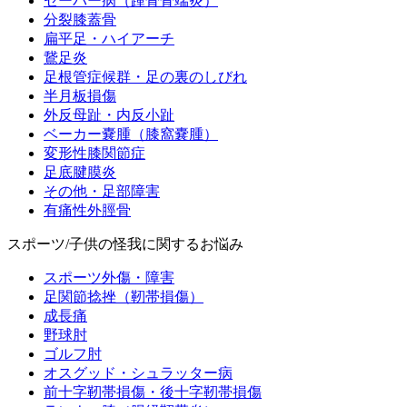
セーバー病（踵骨骨端炎）
分裂膝蓋骨
扁平足・ハイアーチ
鵞足炎
足根管症候群・足の裏のしびれ
半月板損傷
外反母趾・内反小趾
ベーカー嚢腫（膝窩嚢腫）
変形性膝関節症
足底腱膜炎
その他・足部障害
有痛性外脛骨
スポーツ/子供の怪我に関するお悩み
スポーツ外傷・障害
足関節捻挫（靭帯損傷）
成長痛
野球肘
ゴルフ肘
オスグッド・シュラッター病
前十字靭帯損傷・後十字靭帯損傷