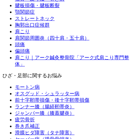
腱板損傷・腱板断裂
顎関節症
ストレートネック
胸郭出口症候群
肩こり
肩関節周囲炎（四十肩・五十肩）
頭痛
偏頭痛
肩こり｜アーク鍼灸整骨院「アーク式肩こり専門整
体」
ひざ・足部に関するお悩み
モートン病
オスグッド・シュラッター病
前十字靭帯損傷・後十字靭帯損傷
ランナー膝（腸経靭帯炎）
ジャンパー膝（膝蓋腱炎）
疲労骨折
巻き爪補正
滑膜ヒダ障害（タナ障害）