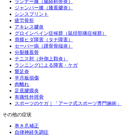
ランナー膝（腸経靭帯炎）
ジャンパー膝（膝蓋腱炎）
シンスプリント
疲労骨折
アキレス腱炎
グロインペイン症候群（鼠径部痛症候群）
滑膜ヒダ障害（タナ障害）
セーバー病（踵骨骨端炎）
分裂膝蓋骨
テニス肘（外側上顆炎）
ランニングによる障害・ケガ
鵞足炎
半月板損傷
肉離れ
足底腱膜炎
有痛性外脛骨
スポーツのケガ｜「アーク式スポーツ専門施術」
その他の症状
巻き爪補正
自律神経失調症