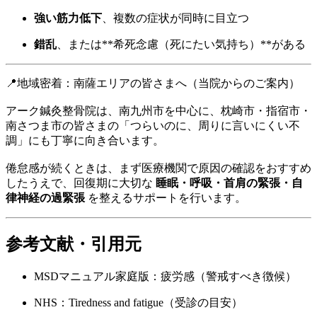
強い筋力低下
、複数の症状が同時に目立つ
錯乱
、または**希死念慮（死にたい気持ち）**がある
📍地域密着：南薩エリアの皆さまへ（当院からのご案内）
アーク鍼灸整骨院は、南九州市を中心に、枕崎市・指宿市・
南さつま市の皆さまの「つらいのに、周りに言いにくい不
調」にも丁寧に向き合います。
倦怠感が続くときは、まず医療機関で原因の確認をおすすめ
したうえで、回復期に大切な
睡眠・呼吸・首肩の緊張・自
律神経の過緊張
を整えるサポートを行います。
参考文献・引用元
MSDマニュアル家庭版：疲労感（警戒すべき徴候）
NHS：Tiredness and fatigue（受診の目安）