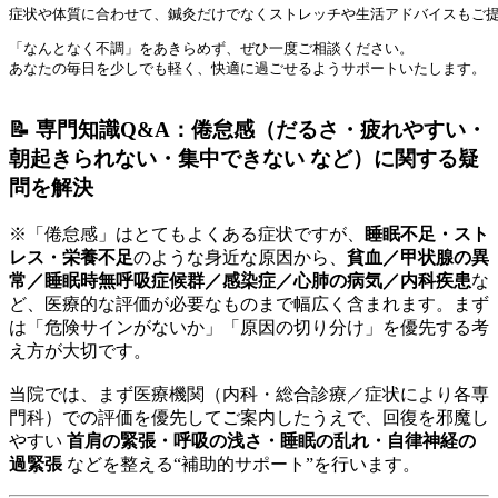
症状や体質に合わせて、鍼灸だけでなくストレッチや生活アドバイスもご
「なんとなく不調」をあきらめず、ぜひ一度ご相談ください。 

📝 専門知識Q&A：倦怠感（だるさ・疲れやすい・
朝起きられない・集中できない など）に関する疑
問を解決
※「倦怠感」はとてもよくある症状ですが、
睡眠不足・スト
レス・栄養不足
のような身近な原因から、
貧血／甲状腺の異
常／睡眠時無呼吸症候群／感染症／心肺の病気／内科疾患
な
ど、医療的な評価が必要なものまで幅広く含まれます。まず
は「危険サインがないか」「原因の切り分け」を優先する考
え方が大切です。
当院では、まず医療機関（内科・総合診療／症状により各専
門科）での評価を優先してご案内したうえで、回復を邪魔し
やすい
首肩の緊張・呼吸の浅さ・睡眠の乱れ・自律神経の
過緊張
などを整える“補助的サポート”を行います。