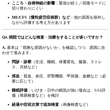
こころ・自律神経の影響
：緊張が続く／回復モードに
切り替わりにくい
ME/CFS（慢性疲労症候群）など
：他の原因を除外し
ながら評価する考え方があります
Q4. 病院ではどんな検査・治療をすることが多いですか？
A.
基本は「危険な原因がないか」を確認しつつ、原因に合
わせて進みます。
問診・診察
（生活、睡眠、体重変化、服薬、ストレ
ス、月経など）
採血
：貧血、炎症、肝腎機能、甲状腺、血糖など（必
要に応じて）
睡眠評価
：いびき・日中の眠気が強い場合は、SAS評
価（簡易検査など）を検討
経過や症状次第で追加検査
（画像検査など）