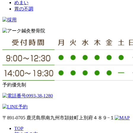
めまい
胃の不調
予約優先制
〒891-0705 鹿児島県南九州市頴娃町上別府４８９−１
TOP