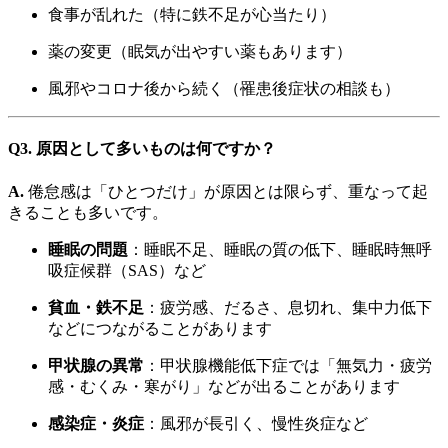
食事が乱れた（特に鉄不足が心当たり）
薬の変更（眠気が出やすい薬もあります）
風邪やコロナ後から続く（罹患後症状の相談も）
Q3. 原因として多いものは何ですか？
A.
倦怠感は「ひとつだけ」が原因とは限らず、重なって起
きることも多いです。
睡眠の問題
：睡眠不足、睡眠の質の低下、睡眠時無呼
吸症候群（SAS）など
貧血・鉄不足
：疲労感、だるさ、息切れ、集中力低下
などにつながることがあります
甲状腺の異常
：甲状腺機能低下症では「無気力・疲労
感・むくみ・寒がり」などが出ることがあります
感染症・炎症
：風邪が長引く、慢性炎症など