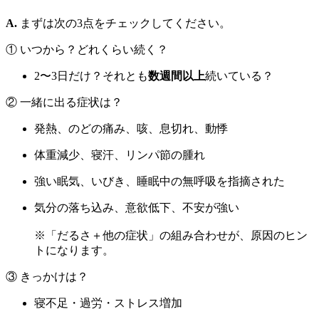
A.
まずは次の3点をチェックしてください。
① いつから？どれくらい続く？
2〜3日だけ？それとも
数週間以上
続いている？
② 一緒に出る症状は？
発熱、のどの痛み、咳、息切れ、動悸
体重減少、寝汗、リンパ節の腫れ
強い眠気、いびき、睡眠中の無呼吸を指摘された
気分の落ち込み、意欲低下、不安が強い
※「だるさ＋他の症状」の組み合わせが、原因のヒン
トになります。
③ きっかけは？
寝不足・過労・ストレス増加