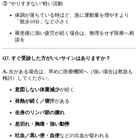
③ “やりすぎない”軽い活動
体調が落ちている時ほど、急に運動量を増やすより
「散歩10分」など小さく
罹患後に強い疲労が続く場合は、無理をせず医療へ相
談を
Q7. すぐ受診した方がいいサインはありますか？
A.
次がある場合は、早めに医療機関へ（強い場合は救急も
検討）してください。
意図しない体重減少
が続く
発熱が続く／寝汗
がある
全身のリンパ節の腫れ
息切れ・胸痛・強い動悸
吐血／黒い便・血便
などの出血が疑われる