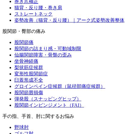
巻き爪補正
猫背・反り腰・巻き肩
ストレートネック
姿勢改善（猫背・反り腰）｜アーク式姿勢改善整体
股関節・臀部の痛み
股関節痛
股関節の詰まり感・可動域制限
仙腸関節障害・骨盤の歪み
坐骨神経痛
梨状筋症候群
変形性股関節症
臼蓋形成不全
グロインペイン症候群（鼠径部痛症候群）
股関節唇損傷
弾発股（スナッピングヒップ）
股関節インピンジメント（FAI）
手の指、手首、肘に関するお悩み
野球肘
ゴルフ肘