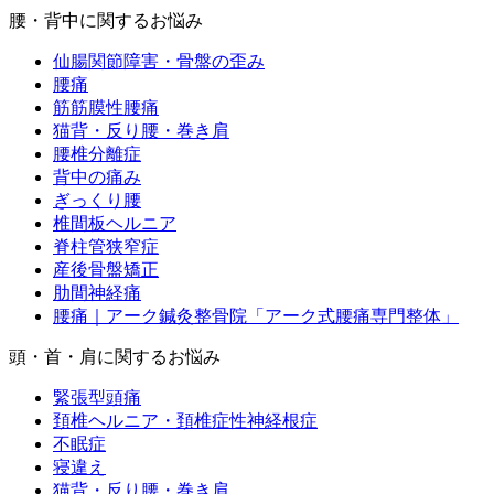
腰・背中に関するお悩み
仙腸関節障害・骨盤の歪み
腰痛
筋筋膜性腰痛
猫背・反り腰・巻き肩
腰椎分離症
背中の痛み
ぎっくり腰
椎間板ヘルニア
脊柱管狭窄症
産後骨盤矯正
肋間神経痛
腰痛｜アーク鍼灸整骨院「アーク式腰痛専門整体」
頭・首・肩に関するお悩み
緊張型頭痛
頚椎ヘルニア・頚椎症性神経根症
不眠症
寝違え
猫背・反り腰・巻き肩