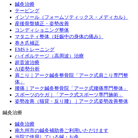
鍼灸治療
テーピング
インソール（フォームソティックス・メディカル）
産後骨盤矯正・姿勢改善
コンディショニング整体
マタニティ整体（妊娠中の身体の痛み）
巻き爪補正
EMSトレーニング
ハイボルテージ（高周波）治療
超音波治療
AI姿勢分析
肩こり｜アーク鍼灸整骨院「アーク式肩こり専門整
体」
腰痛｜アーク鍼灸整骨院「アーク式腰痛専門整体」
スポーツのケガ｜「アーク式スポーツ専門施術」
姿勢改善（猫背・反り腰）｜アーク式姿勢改善整体
鍼灸治療
鍼灸治療
南九州市の鍼灸補助券ご利用いただけます
当院で使用している鍼・お灸