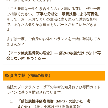
「この腰痛は一生付き合うもの」と諦める前に、ぜひ一度
ご相談ください。
丁寧な分析と、最新技術による可視化。
そして、お一人おひとりの生活に寄り添った誠実な施術
で、あなたの健やかな毎日をサポートさせていただきま
す。
まずは一度、ご自身のお体のバランスを一緒に確認してみ
ませんか？
【アーク鍼灸整骨院の理念】
― 痛みの改善だけでなく“再
発しない体”をつくる ―
📚 参考文献（信頼の根拠）
当院のプログラムは、以下の学術的知見および専門ガイド
ラインに基づき構築されています。
『筋筋膜性疼痛症候群（MPS）の診かた・考
えかた』
（著：小林只 他 / 医歯薬出版）