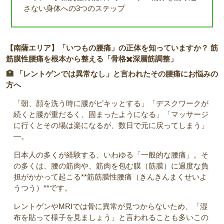
さない身体への3つのステップ
【南薩エリア】「いつもの腰痛」の正体を知っていますか？
筋
筋膜性腰痛を根本から整える「骨格✖️深層筋調整」
🏥 「レントゲンでは異常なし」と言われたその腰痛にお悩みの
方へ
「朝、顔を洗う時に腰がピキッとする」「デスクワークが
続くと腰が重だるく、固まったようになる」「マッサージ
に行くとその場は楽になるが、数日で元に戻ってしまう」
—。
日本人の多くが経験する、いわゆる「一般的な腰痛」。そ
の多くは、腰の筋肉や、筋肉を包む膜（筋膜）に過度な負
担がかかって起こる**筋筋膜性腰痛（きんきんまくせいよ
うつう）**です。
レントゲンやMRIでは骨に異常が見つからないため、「湿
布を貼って様子を見ましょう」と言われることも多いこの