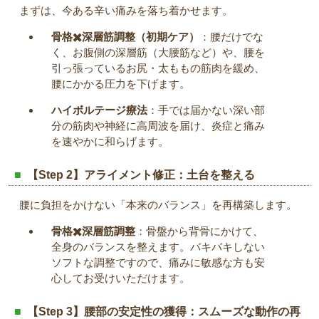
まずは、今ある辛い痛みを落ち着かせます。
骨格✖️深層筋調整（初期ケア）
：腰だけでな
く、お腹側の深層筋（大腰筋など）や、腰を
引っ張っているお尻・太ももの筋肉を緩め、
腰にかかる圧力を下げます。
ハイボルテージ療法
：手では届かない深い部
分の筋肉や神経に高周波を届け、炎症と痛み
を速やかに和らげます。
【Step 2】アライメント修正：土台を整える
腰に負担をかけない「本来のバランス」を再構築します。
骨格✖️深層筋調整
：骨盤から背骨にかけて、
全身のバランスを整えます。バキバキしない
ソフトな調整ですので、痛みに敏感な方も安
心してお受けいただけます。
【Step 3】腰部の安定性の獲得：スムーズな動作の再