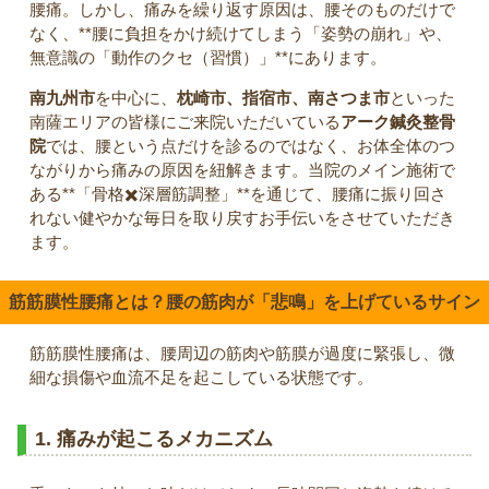
腰痛。しかし、痛みを繰り返す原因は、腰そのものだけで
なく、**腰に負担をかけ続けてしまう「姿勢の崩れ」や、
無意識の「動作のクセ（習慣）」**にあります。
南九州市
を中心に、
枕崎市、指宿市、南さつま市
といった
南薩エリアの皆様にご来院いただいている
アーク鍼灸整骨
院
では、腰という点だけを診るのではなく、お体全体のつ
ながりから痛みの原因を紐解きます。当院のメイン施術で
ある**「骨格✖️深層筋調整」**を通じて、腰痛に振り回さ
れない健やかな毎日を取り戻すお手伝いをさせていただき
ます。
筋筋膜性腰痛とは？腰の筋肉が「悲鳴」を上げているサイン
筋筋膜性腰痛は、腰周辺の筋肉や筋膜が過度に緊張し、微
細な損傷や血流不足を起こしている状態です。
1. 痛みが起こるメカニズム