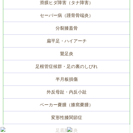
滑膜ヒダ障害（タナ障害）
セーバー病（踵骨骨端炎）
分裂膝蓋骨
扁平足・ハイアーチ
鵞足炎
足根管症候群・足の裏のしびれ
半月板損傷
外反母趾・内反小趾
ベーカー嚢腫（膝窩嚢腫）
変形性膝関節症
足底腱膜炎