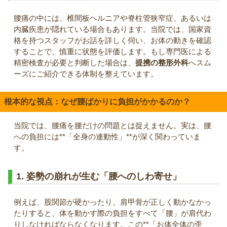
腰痛の中には、椎間板ヘルニアや脊柱管狭窄症、あるいは
内臓疾患が隠れている場合もあります。当院では、国家資
格を持つスタッフがお話を詳しく伺い、お体の動きを確認
することで、慎重に状態を評価します。もし専門医による
精密検査が必要と判断した場合は、
提携の整形外科
へスム
ーズにご紹介できる体制を整えています。
根本的な視点：なぜ腰ばかりに負担がかかるのか？
当院では、腰痛を腰だけの問題とは捉えません。実は、腰
への負担には**「全身の連動性」**が深く関わっていま
す。
1. 姿勢の崩れが生む「腰へのしわ寄せ」
例えば、股関節が硬かったり、肩甲骨が正しく動かなかっ
たりすると、体を動かす際の負担をすべて「腰」が肩代わ
りしなければならなくなります。この**「お体全体の歪