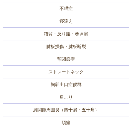
不眠症
寝違え
猫背・反り腰・巻き肩
腱板損傷・腱板断裂
顎関節症
ストレートネック
胸郭出口症候群
肩こり
肩関節周囲炎（四十肩・五十肩）
頭痛