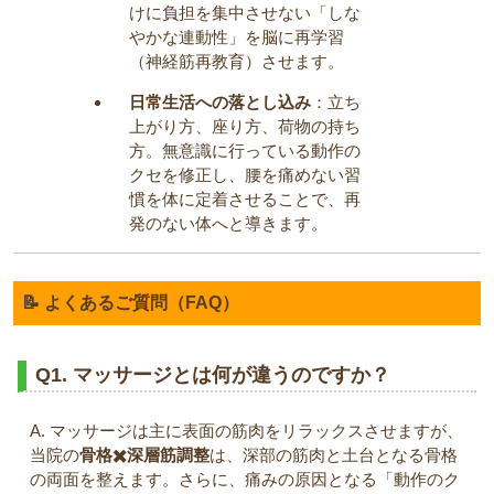
けに負担を集中させない「しな
やかな連動性」を脳に再学習
（神経筋再教育）させます。
日常生活への落とし込み
：立ち
上がり方、座り方、荷物の持ち
方。無意識に行っている動作の
クセを修正し、腰を痛めない習
慣を体に定着させることで、再
発のない体へと導きます。
📝 よくあるご質問（FAQ）
Q1. マッサージとは何が違うのですか？
A. マッサージは主に表面の筋肉をリラックスさせますが、
当院の
骨格✖️深層筋調整
は、深部の筋肉と土台となる骨格
の両面を整えます。さらに、痛みの原因となる「動作のク