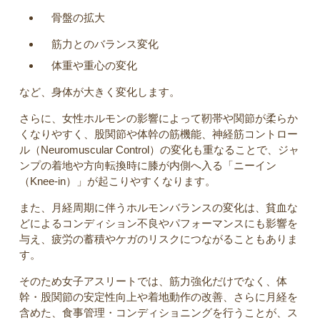
骨盤の拡大
筋力とのバランス変化
体重や重心の変化
など、身体が大きく変化します。
さらに、女性ホルモンの影響によって靭帯や関節が柔らか
くなりやすく、股関節や体幹の筋機能、神経筋コントロー
ル（Neuromuscular Control）の変化も重なることで、ジャ
ンプの着地や方向転換時に膝が内側へ入る「ニーイン
（Knee-in）」が起こりやすくなります。
また、月経周期に伴うホルモンバランスの変化は、貧血な
どによるコンディション不良やパフォーマンスにも影響を
与え、疲労の蓄積やケガのリスクにつながることもありま
す。
そのため女子アスリートでは、筋力強化だけでなく、体
幹・股関節の安定性向上や着地動作の改善、さらに月経を
含めた、食事管理・コンディショニングを行うことが、ス