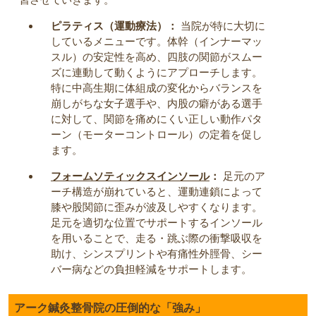
ピラティス（運動療法）：
当院が特に大切に
しているメニューです。体幹（インナーマッ
スル）の安定性を高め、四肢の関節がスムー
ズに連動して動くようにアプローチします。
特に中高生期に体組成の変化からバランスを
崩しがちな女子選手や、内股の癖がある選手
に対して、関節を痛めにくい正しい動作パタ
ーン（モーターコントロール）の定着を促し
ます。
フォームソティックスインソール
：
足元のア
ーチ構造が崩れていると、運動連鎖によって
膝や股関節に歪みが波及しやすくなります。
足元を適切な位置でサポートするインソール
を用いることで、走る・跳ぶ際の衝撃吸収を
助け、シンスプリントや有痛性外脛骨、シー
バー病などの負担軽減をサポートします。
アーク鍼灸整骨院の圧倒的な「強み」