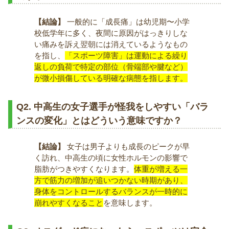
【結論】
一般的に「成長痛」は幼児期〜小学
校低学年に多く、夜間に原因がはっきりしな
い痛みを訴え翌朝には消えているようなもの
を指し、
「スポーツ障害」は運動による繰り
返しの負荷で特定の部位（骨端部や腱など）
が微小損傷している明確な病態を指します。
Q2. 中高生の女子選手が怪我をしやすい「バラ
ンスの変化」とはどういう意味ですか？
【結論】
女子は男子よりも成長のピークが早
く訪れ、中高生の頃に女性ホルモンの影響で
脂肪がつきやすくなります。
体重が増える一
方で筋力の増加が追いつかない時期があり、
身体をコントロールするバランスが一時的に
崩れやすくなること
を意味します。