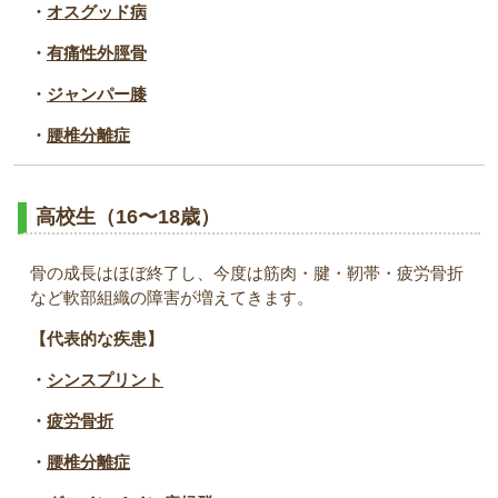
・
オスグッド病
・
有痛性外脛骨
・
ジャンパー膝
・
腰椎分離症
高校生（16〜18歳）
骨の成長はほぼ終了し、今度は筋肉・腱・靭帯・疲労骨折
など軟部組織の障害が増えてきます。
【代表的な疾患】
・
シンスプリント
・
疲労骨折
・
腰椎分離症