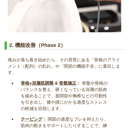
2. 機能改善（Phase 2）
痛みが落ち着き始めたら、その背景にある「骨格のアライ
メント（配列）の乱れ」や「関節の機能不全」に着目しま
す。
骨格×深層筋調整
&
骨盤矯正
：
骨盤や骨格の
バランスを整え、硬くなっている深層の筋肉
を緩めることで、股関節や胸椎などの可動性
を引き出し、膝や踵にかかる過度なストレス
の軽減を目指します。
テーピング
：
関節の過度なブレを抑えたり、
筋肉の動きをサポートしたりすることで、練