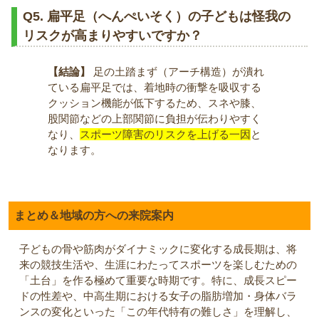
Q5. 扁平足（へんぺいそく）の子どもは怪我の
リスクが高まりやすいですか？
【結論】
足の土踏まず（アーチ構造）が潰れ
ている扁平足では、着地時の衝撃を吸収する
クッション機能が低下するため、スネや膝、
股関節などの上部関節に負担が伝わりやすく
なり、
スポーツ障害のリスクを上げる一因
と
なります。
まとめ＆地域の方への来院案内
子どもの骨や筋肉がダイナミックに変化する成長期は、将
来の競技生活や、生涯にわたってスポーツを楽しむための
「土台」を作る極めて重要な時期です。特に、成長スピー
ドの性差や、中高生期における女子の脂肪増加・身体バラ
ンスの変化といった「この年代特有の難しさ」を理解し、