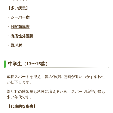
【多い疾患】
・
シーバー病
・
股関節障害
・
有痛性外脛骨
・
野球肘
中学生（13〜15歳）
成長スパートを迎え、骨の伸びに筋肉が追いつかず柔軟性
が低下します。
部活動の練習量も急激に増えるため、スポーツ障害が最も
多い年代です。
【代表的な疾患】