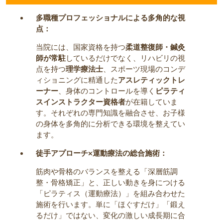
多職種プロフェッショナルによる多角的な視
点：
当院には、国家資格を持つ
柔道整復師・鍼灸
師が常駐
しているだけでなく、リハビリの視
点を持つ
理学療法士
、スポーツ現場のコンデ
ィショニングに精通した
アスレティックトレ
ーナー
、身体のコントロールを導く
ピラティ
スインストラクター資格者
が在籍していま
す。それぞれの専門知識を融合させ、お子様
の身体を多角的に分析できる環境を整えてい
ます。
徒手アプローチ×運動療法の総合施術：
筋肉や骨格のバランスを整える「深層筋調
整・骨格矯正」と、正しい動きを身につける
「ピラティス（運動療法）」を組み合わせた
施術を行います。単に「ほぐすだけ」「鍛え
るだけ」ではない、変化の激しい成長期に合