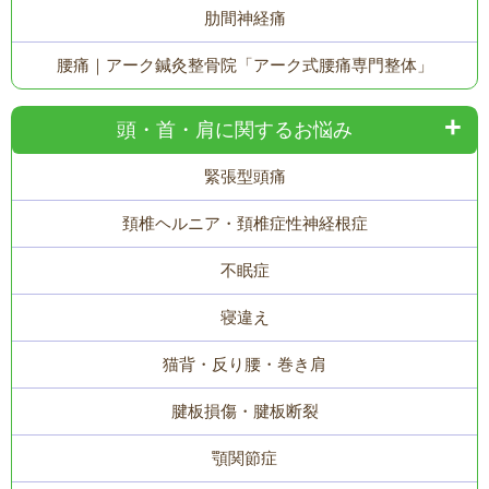
肋間神経痛
腰痛｜アーク鍼灸整骨院「アーク式腰痛専門整体」
頭・首・肩に関するお悩み
緊張型頭痛
頚椎ヘルニア・頚椎症性神経根症
不眠症
寝違え
猫背・反り腰・巻き肩
腱板損傷・腱板断裂
顎関節症