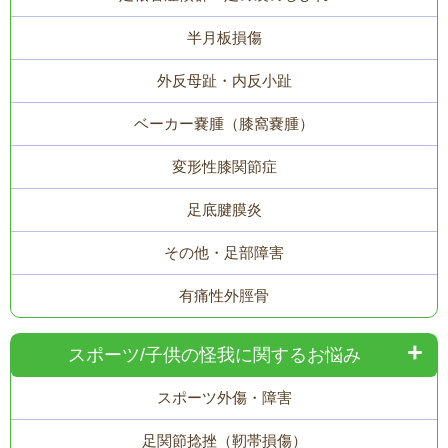
半月板損傷
外反母趾・内反小趾
ベーカー嚢腫（膝窩嚢腫）
変形性膝関節症
足底腱膜炎
その他・足部障害
有痛性外脛骨
スポーツ/子供の怪我に関するお悩み
スポーツ外傷・障害
足関節捻挫（靭帯損傷）