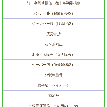
前十字靭帯損傷・後十字靭帯損傷
ランナー膝（腸経靭帯炎）
ジャンパー膝（膝蓋腱炎）
疲労骨折
巻き爪補正
滑膜ヒダ障害（タナ障害）
セーバー病（踵骨骨端炎）
分裂膝蓋骨
扁平足・ハイアーチ
鵞足炎
足根管症候群・足の裏のしびれ