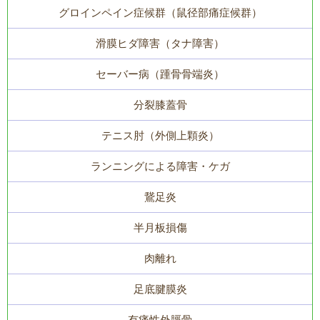
グロインペイン症候群（鼠径部痛症候群）
滑膜ヒダ障害（タナ障害）
セーバー病（踵骨骨端炎）
分裂膝蓋骨
テニス肘（外側上顆炎）
ランニングによる障害・ケガ
鵞足炎
半月板損傷
肉離れ
足底腱膜炎
有痛性外脛骨