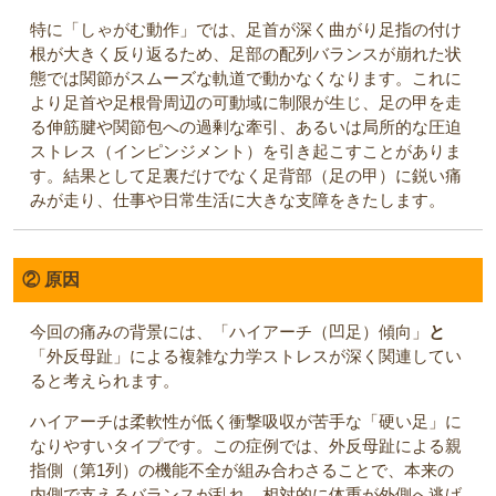
特に「しゃがむ動作」では、足首が深く曲がり足指の付け
根が大きく反り返るため、足部の配列バランスが崩れた状
態では関節がスムーズな軌道で動かなくなります。これに
より足首や足根骨周辺の可動域に制限が生じ、足の甲を走
る伸筋腱や関節包への過剰な牽引、あるいは局所的な圧迫
ストレス（インピンジメント）を引き起こすことがありま
す。結果として足裏だけでなく足背部（足の甲）に鋭い痛
みが走り、仕事や日常生活に大きな支障をきたします。
② 原因
今回の痛みの背景には、「ハイアーチ（凹足）傾向」
と
「外反母趾」による複雑な力学ストレスが深く関連してい
ると考えられます。
ハイアーチは柔軟性が低く衝撃吸収が苦手な「硬い足」に
なりやすいタイプです。この症例では、外反母趾による親
指側（第1列）の機能不全が組み合わさることで、本来の
内側で支えるバランスが乱れ、相対的に体重が外側へ逃げ