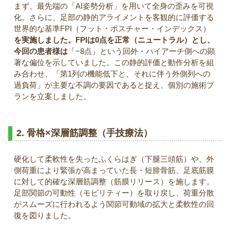
まず、最先端の「AI姿勢分析」を用いて全身の歪みを可視
化。さらに、足部の静的アライメントを客観的に評価する
世界的な基準FPI（フット・ポスチャー・インデックス）
を実施しました。FPIは0点を正常（ニュートラル）とし、
今回の患者様は
「−8点」という回外・ハイアーチ側への顕
著な偏位を示していました。この静的評価と動作分析を組
み合わせ、「第1列の機能低下と、それに伴う外側列への
過負荷」が主要な不調の要因であると捉え、個別の施術プ
ランを立案しました。
2. 骨格×深層筋調整（手技療法）
硬化して柔軟性を失ったふくらはぎ（下腿三頭筋）や、外
側荷重により緊張が高まっていた長・短腓骨筋、足底筋膜
に対して的確な深層筋調整（筋膜リリース）を施します。
足部関節の可動性（モビリティー）を取り戻し、荷重分散
がスムーズに行われるよう関節可動域の拡大と柔軟性の回
復を図りました。