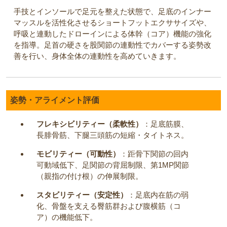
手技とインソールで足元を整えた状態で、足底のインナー
マッスルを活性化させるショートフットエクササイズや、
呼吸と連動したドローインによる体幹（コア）機能の強化
を指導。足首の硬さを股関節の連動性でカバーする姿勢改
善を行い、身体全体の連動性を高めていきます。
姿勢・アライメント評価
フレキシビリティー（柔軟性）
：足底筋膜、
長腓骨筋、下腿三頭筋の短縮・タイトネス。
モビリティー（可動性）
：距骨下関節の回内
可動域低下、足関節の背屈制限、第1MP関節
（親指の付け根）の伸展制限。
スタビリティー（安定性）
：足底内在筋の弱
化、骨盤を支える臀筋群および腹横筋（コ
ア）の機能低下。