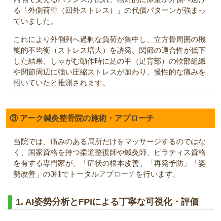
る「外側荷重（回外ストレス）」の代償パターンが強まっ
ていました。
これにより外側列へ過剰な負荷が集中し、立方骨周囲の機
能的不均衡（ストレス増大）を誘発。関節の適合性が低下
した結果、しゃがむ動作時に足の甲（足背部）の軟部組織
や関節周辺に強い圧縮ストレスが加わり、慢性的な痛みを
招いていたと推測されます。
③ アーク鍼灸整骨院の施術・アプローチ
当院では、痛みのある局所だけをマッサージするのではな
く、国家資格を持つ柔道整復師や鍼灸師、ピラティス資格
を有する専門家が、「症状の根本改善」「再発予防」「姿
勢改善」の3軸でトータルアプローチを行います。
1. AI姿勢分析とFPIによる丁寧な可視化・評価