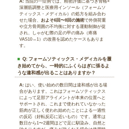
A:
当院の一症例では、精密評価に基づき骨格×
深層筋調整と医療用インソール（フォームソ
ティックス・メディカル）の処方を組み合わ
せた場合、
およそ6回〜8回の施術
で外側荷重
や立方骨周囲の不均衡に対する運動制御が促
され、しゃがむ際の足の甲の痛み（疼痛
VAS10→1）の改善を認めたケースもありま
す。
Q: フォームソティックス・メディカルを履
き始めてから、一時的にふくらはぎに張るよ
うな違和感が出ることはありますか？
A:
はい、使い始めの数日間は違和感が出る場
合があります。これはフォームソティックス
によって足部アライメントが本来の位置へと
サポートされ、これまで使われていなかった
筋肉が正しく使われ始めたことによる一過性
の反応（好転反応に近いもの）です。通常は
数日から1〜2週間ほどで足に馴染み、自然と