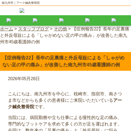
南九州市｜アーク鍼灸整骨院
ホーム
>
スタッフブログ
>
その他
>
【症例報告22】長年の足裏痛
と外反母趾による「しゃがめない足の甲の痛み」が改善した南九
州市45歳看護師の例
【症例報告22】長年の足裏痛と外反母趾による「しゃがめ
ない足の甲の痛み」が改善した南九州市45歳看護師の例
2026年05月28日
こんにちは。南九州市を中心に、枕崎市、指宿市、南さつ
ま市などからも多くの患者様にご来院いただいている
アー
ク鍼灸整骨院
です。
当院には、病院勤務や立ち仕事による慢性的な足の痛み、
専門的なフットケアを求めて多くの方が足を運ばれます。
今回は、数年来の「足裏の痛み」と「外反母趾」に悩み、