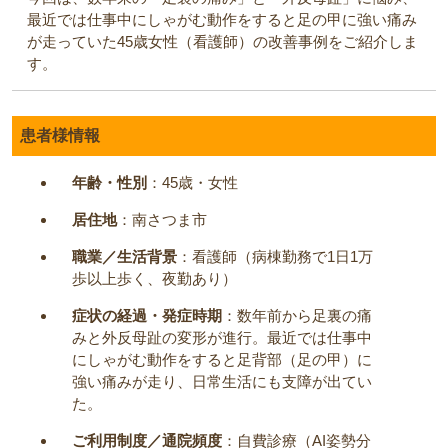
最近では仕事中にしゃがむ動作をすると足の甲に強い痛み
が走っていた45歳女性（看護師）の改善事例をご紹介しま
す。
患者様情報
年齢・性別
：45歳・女性
居住地
：南さつま市
職業／生活背景
：看護師（病棟勤務で1日1万
歩以上歩く、夜勤あり）
症状の経過・発症時期
：数年前から足裏の痛
みと外反母趾の変形が進行。最近では仕事中
にしゃがむ動作をすると足背部（足の甲）に
強い痛みが走り、日常生活にも支障が出てい
た。
ご利用制度／通院頻度
：自費診療（AI姿勢分