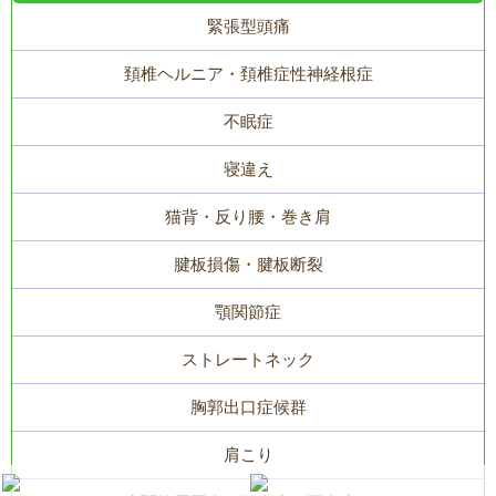
緊張型頭痛
頚椎ヘルニア・頚椎症性神経根症
不眠症
寝違え
猫背・反り腰・巻き肩
腱板損傷・腱板断裂
顎関節症
ストレートネック
胸郭出口症候群
肩こり