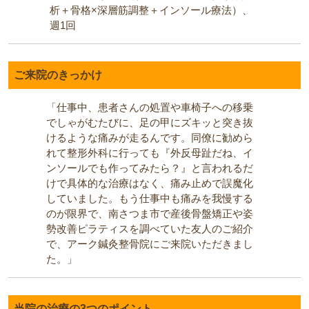
析＋骨格×深層筋調整＋インソール療法）、
週1回
ご来院のきっかけ
「仕事中、患者さんの処置や車椅子への移乗
でしゃがむたびに、足の甲にズキッと突き抜
けるような痛みが走るんです。同僚に勧めら
れて整形外科に行っても『外反母趾だね、イ
ンソールでも作ってみたら？』と言われるだ
けで具体的な治療はなく、痛み止めで誤魔化
していました。もう仕事中も痛みを我慢する
のが限界で、南さつま市で産後骨盤矯正や姿
勢改善ピラティスを調べていた友人のご紹介
で、アーク鍼灸整骨院にご来院いただきまし
た。」
当院の治療の3つのポイント