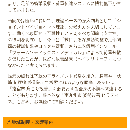
より、足部の衝撃吸収・荷重伝達システムに機能低下が生
じていました。
当院では臨床において、理論ベースの臨床判断として「ジ
ョイントバイジョイント理論」の考え方を大切にしていま
す。動くべき関節（可動性）と支えるべき関節（安定性）
の役割を明確にし、今回は手技による深層筋調整で足部関
節の背屈制限やロックを緩和。さらに医療用インソール
「フォームソティックス・メディカル」によって荷重分散
を促したことが、良好な改善結果（ペインリリーフ）につ
ながったと考えられます。
足元の崩れは下肢のアライメント異常を招き、膝痛や「枕
崎市 腰痛 整骨院」で検索されるような腰痛、あるいは
「指宿市 肩こり改善」を必要とする全身の不調へ関連する
ことがあります。根本的な「南九州市 姿勢改善 ピラティ
ス」も含め、お気軽にご相談ください。
📍 地域制度・来院案内