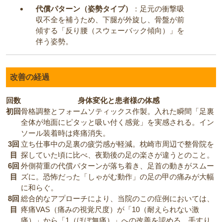
代償パターン（姿勢タイプ）
：足元の衝撃吸
収不全を補うため、下腿が外旋し、骨盤が前
傾する「反り腰（スウェーバック傾向）」を
伴う姿勢。
改善の経過
回数
身体変化と患者様の体感
初回
骨格調整とフォームソティックス作製。入れた瞬間「足裏
全体が地面にピタッと吸い付く感覚」を実感される。イン
ソール装着時は疼痛消失。
3回
立ち仕事中の足裏の疲労感が軽減。枕崎市周辺で整骨院を
目
探していた頃に比べ、夜勤後の足の楽さが違うとのこと。
6回
外側荷重の代償パターンが落ち着き、足首の動きがスムー
目
ズに。恐怖だった「しゃがむ動作」の足の甲の痛みが大幅
に和らぐ。
8回
総合的なアプローチにより、当院のこの症例においては、
目
疼痛VAS（痛みの視覚尺度）が「10（耐えられない激
痛）」から「1（ほぼ無痛）」への改善を認める。手すり