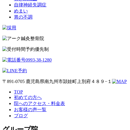
自律神経失調症
めまい
胃の不調
予約優先制
〒891-0705 鹿児島県南九州市頴娃町上別府４８９−１
TOP
初めての方へ
院へのアクセス・料金表
お客様の声一覧
ブログ
グループ院