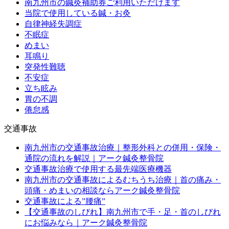
南九州市の鍼灸補助券ご利用いただけます
当院で使用している鍼・お灸
自律神経失調症
不眠症
めまい
耳鳴り
突発性難聴
不安症
立ち眩み
胃の不調
倦怠感
交通事故
南九州市の交通事故治療｜整形外科との併用・保険・
通院の流れを解説｜アーク鍼灸整骨院
交通事故治療で使用する最先端医療機器
南九州市の交通事故によるむちうち治療｜首の痛み・
頭痛・めまいの相談ならアーク鍼灸整骨院
交通事故による”腰痛”
【交通事故のしびれ】南九州市で手・足・首のしびれ
にお悩みなら｜アーク鍼灸整骨院