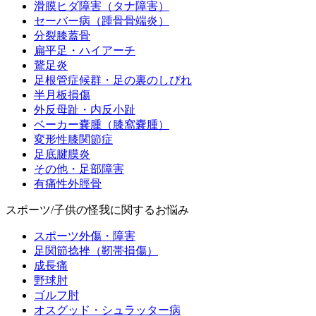
滑膜ヒダ障害（タナ障害）
セーバー病（踵骨骨端炎）
分裂膝蓋骨
扁平足・ハイアーチ
鵞足炎
足根管症候群・足の裏のしびれ
半月板損傷
外反母趾・内反小趾
ベーカー嚢腫（膝窩嚢腫）
変形性膝関節症
足底腱膜炎
その他・足部障害
有痛性外脛骨
スポーツ/子供の怪我に関するお悩み
スポーツ外傷・障害
足関節捻挫（靭帯損傷）
成長痛
野球肘
ゴルフ肘
オスグッド・シュラッター病