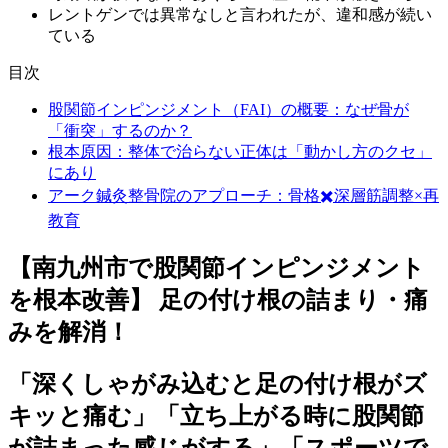
レントゲンでは異常なしと言われたが、違和感が続い
ている
目次
股関節インピンジメント（FAI）の概要：なぜ骨が
「衝突」するのか？
根本原因：整体で治らない正体は「動かし方のクセ」
にあり
アーク鍼灸整骨院のアプローチ：骨格✖️深層筋調整×再
教育
【南九州市で股関節インピンジメント
を根本改善】
足の付け根の詰まり・痛
みを解消！
「深くしゃがみ込むと足の付け根がズ
キッと痛む」「立ち上がる時に股関節
が詰まった感じがする」「スポーツで