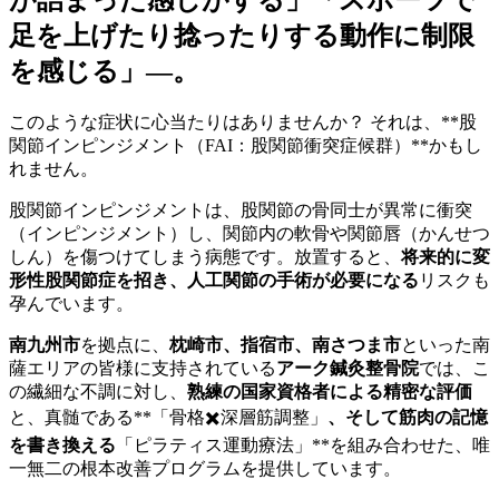
足を上げたり捻ったりする動作に制限
を感じる」—。
このような症状に心当たりはありませんか？ それは、**股
関節インピンジメント（FAI：股関節衝突症候群）**かもし
れません。
股関節インピンジメントは、股関節の骨同士が異常に衝突
（インピンジメント）し、関節内の軟骨や関節唇（かんせつ
しん）を傷つけてしまう病態です。放置すると、
将来的に変
形性股関節症を招き、人工関節の手術が必要になる
リスクも
孕んでいます。
南九州市
を拠点に、
枕崎市、指宿市、南さつま市
といった南
薩エリアの皆様に支持されている
アーク鍼灸整骨院
では、こ
の繊細な不調に対し、
熟練の国家資格者による精密な評価
と、真髄である**「骨格✖️深層筋調整」
、そして筋肉の記憶
を書き換える
「ピラティス運動療法」**を組み合わせた、唯
一無二の根本改善プログラムを提供しています。