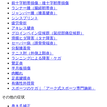
前十字靭帯損傷・後十字靭帯損傷
ランナー膝（腸経靭帯炎）
ジャンパー膝（膝蓋腱炎）
シンスプリント
疲労骨折
アキレス腱炎
グロインペイン症候群（鼠径部痛症候群）
滑膜ヒダ障害（タナ障害）
セーバー病（踵骨骨端炎）
分裂膝蓋骨
テニス肘（外側上顆炎）
ランニングによる障害・ケガ
鵞足炎
半月板損傷
肉離れ
足底腱膜炎
有痛性外脛骨
スポーツのケガ｜「アーク式スポーツ専門施術」
その他の症状
巻き爪補正