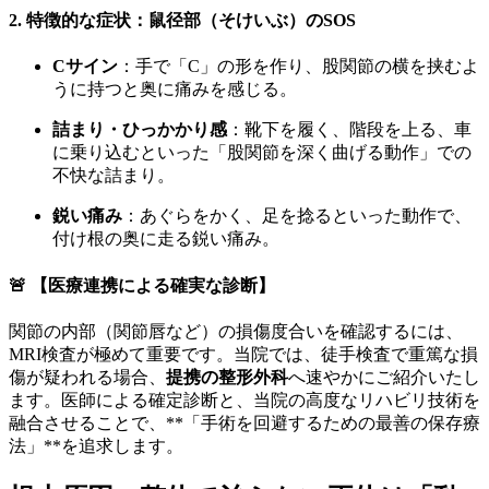
2. 特徴的な症状：鼠径部（そけいぶ）のSOS
Cサイン
：手で「C」の形を作り、股関節の横を挟むよ
うに持つと奥に痛みを感じる。
詰まり・ひっかかり感
：靴下を履く、階段を上る、車
に乗り込むといった「股関節を深く曲げる動作」での
不快な詰まり。
鋭い痛み
：あぐらをかく、足を捻るといった動作で、
付け根の奥に走る鋭い痛み。
🚨
【医療連携による確実な診断】
関節の内部（関節唇など）の損傷度合いを確認するには、
MRI検査が極めて重要です。当院では、徒手検査で重篤な損
傷が疑われる場合、
提携の整形外科
へ速やかにご紹介いたし
ます。医師による確定診断と、当院の高度なリハビリ技術を
融合させることで、**「手術を回避するための最善の保存療
法」**を追求します。