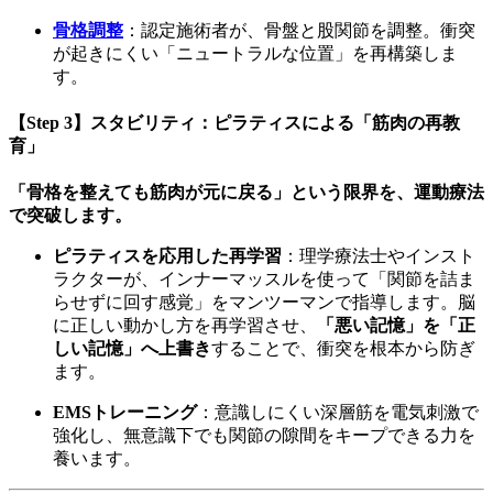
骨格調整
：認定施術者が、骨盤と股関節を調整。衝突
が起きにくい「ニュートラルな位置」を再構築しま
す。
【Step 3】スタビリティ：ピラティスによる「筋肉の再教
育」
「骨格を整えても筋肉が元に戻る」という限界を、運動療法
で突破します。
ピラティスを応用した再学習
：理学療法士やインスト
ラクターが、インナーマッスルを使って「関節を詰ま
らせずに回す感覚」をマンツーマンで指導します。脳
に正しい動かし方を再学習させ、
「悪い記憶」を「正
しい記憶」へ上書き
することで、衝突を根本から防ぎ
ます。
EMSトレーニング
：意識しにくい深層筋を電気刺激で
強化し、無意識下でも関節の隙間をキープできる力を
養います。