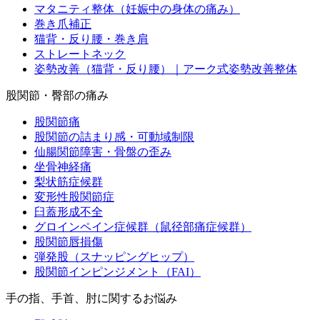
マタニティ整体（妊娠中の身体の痛み）
巻き爪補正
猫背・反り腰・巻き肩
ストレートネック
姿勢改善（猫背・反り腰）｜アーク式姿勢改善整体
股関節・臀部の痛み
股関節痛
股関節の詰まり感・可動域制限
仙腸関節障害・骨盤の歪み
坐骨神経痛
梨状筋症候群
変形性股関節症
臼蓋形成不全
グロインペイン症候群（鼠径部痛症候群）
股関節唇損傷
弾発股（スナッピングヒップ）
股関節インピンジメント（FAI）
手の指、手首、肘に関するお悩み