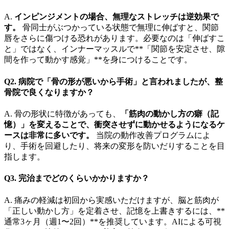
A.
インピンジメントの場合、無理なストレッチは逆効果で
す。
骨同士がぶつかっている状態で無理に伸ばすと、関節
唇をさらに傷つける恐れがあります。必要なのは「伸ばすこ
と」ではなく、インナーマッスルで**「関節を安定させ、隙
間を作って動かす感覚」**を身につけることです。
Q2. 病院で「骨の形が悪いから手術」と言われましたが、整
骨院で良くなりますか？
A. 骨の形状に特徴があっても、
「筋肉の動かし方の癖（記
憶）」を変えることで、衝突させずに動かせるようになるケ
ースは非常に多いです。
当院の動作改善プログラムによ
り、手術を回避したり、将来の変形を防いだりすることを目
指します。
Q3. 完治までどのくらいかかりますか？
A. 痛みの軽減は初回から実感いただけますが、脳と筋肉が
「正しい動かし方」を定着させ、記憶を上書きするには、**
通常3ヶ月（週1〜2回）**を推奨しています。AIによる可視