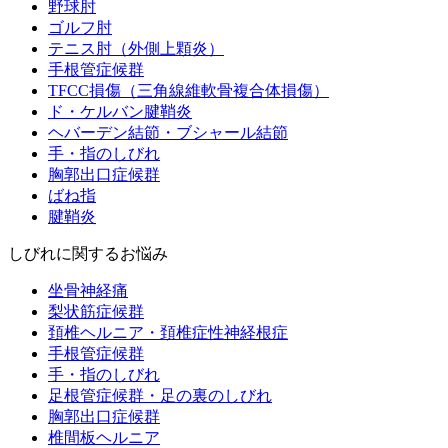
野球肘
ゴルフ肘
テニス肘（外側上顆炎）
手根管症候群
TFCC損傷（三角線維軟骨複合体損傷）
ド・ケルバン腱鞘炎
ヘバーデン結節・ブシャール結節
手・指のしびれ
胸郭出口症候群
ばね指
腱鞘炎
しびれに関するお悩み
坐骨神経痛
梨状筋症候群
頚椎ヘルニア・頚椎症性神経根症
手根管症候群
手・指のしびれ
足根管症候群・足の裏のしびれ
胸郭出口症候群
椎間板ヘルニア