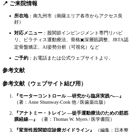
📍 ご来院情報
所在地
：南九州市（南薩エリア各市からアクセス良
好）
対応メニュー
：股関節インピンジメント専門リハビ
リ、ピラティス運動療法、骨格✖️深層筋調整、JBTA認
定骨盤矯正、AI姿勢分析（可視化）など
ご予約
：お電話または公式ウェブサイトより。
参考文献
参考文献（ウェブサイト結び用）
『モーターコントロール —研究から臨床実践へ—』
（著：Anne Shumway-Cook 他 / 医歯薬出版）
『アナトミー・トレイン —徒手運動療法のための筋筋
膜経線—』
（著：Thomas W. Myers / 医学書院）
『変形性股関節症診療ガイドライン』
（編集：日本整