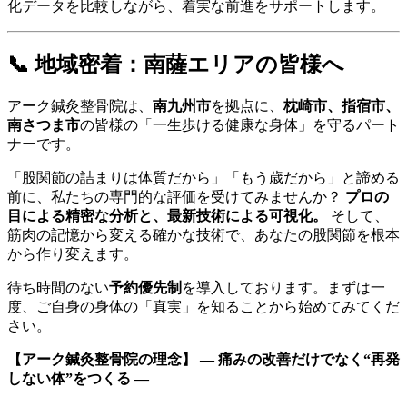
化データを比較しながら、着実な前進をサポートします。
📞 地域密着：南薩エリアの皆様へ
アーク鍼灸整骨院は、
南九州市
を拠点に、
枕崎市、指宿市、
南さつま市
の皆様の「一生歩ける健康な身体」を守るパート
ナーです。
「股関節の詰まりは体質だから」「もう歳だから」と諦める
前に、私たちの専門的な評価を受けてみませんか？
プロの
目による精密な分析と、最新技術による可視化。
そして、
筋肉の記憶から変える確かな技術で、あなたの股関節を根本
から作り変えます。
待ち時間のない
予約優先制
を導入しております。まずは一
度、ご自身の身体の「真実」を知ることから始めてみてくだ
さい。
【アーク鍼灸整骨院の理念】
― 痛みの改善だけでなく“再発
しない体”をつくる ―