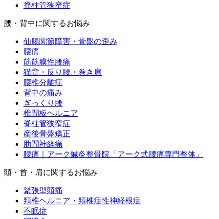
脊柱管狭窄症
腰・背中に関するお悩み
仙腸関節障害・骨盤の歪み
腰痛
筋筋膜性腰痛
猫背・反り腰・巻き肩
腰椎分離症
背中の痛み
ぎっくり腰
椎間板ヘルニア
脊柱管狭窄症
産後骨盤矯正
肋間神経痛
腰痛｜アーク鍼灸整骨院「アーク式腰痛専門整体」
頭・首・肩に関するお悩み
緊張型頭痛
頚椎ヘルニア・頚椎症性神経根症
不眠症