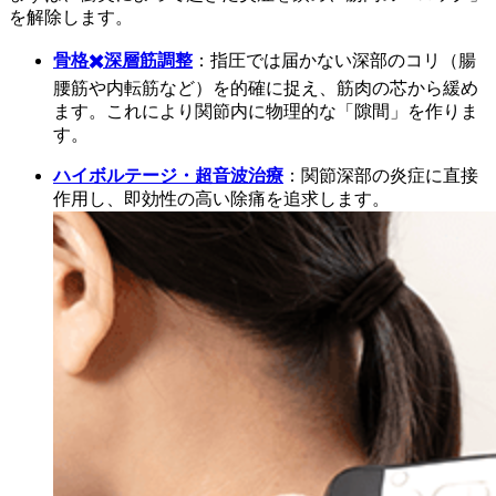
を解除します。
骨格✖️深層筋調整
：指圧では届かない深部のコリ（腸
腰筋や内転筋など）を的確に捉え、筋肉の芯から緩め
ます。これにより関節内に物理的な「隙間」を作りま
す。
ハイボルテージ・超音波治療
：関節深部の炎症に直接
作用し、即効性の高い除痛を追求します。