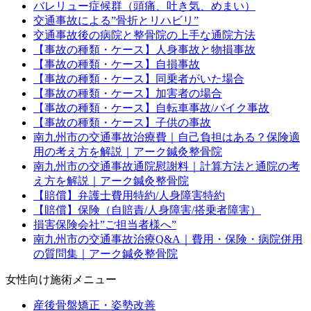
バレリュー症候群（頭痛、吐き気、めまい）
交通事故による”骨折とリハビリ”
交通事故後の病院と整骨院の上手な通院方法
【事故の種類・ケース】人身事故と物損事故
【事故の種類・ケース】自損事故
【事故の種類・ケース】同乗者がいた場合
【事故の種類・ケース】加害者の場合
【事故の種類・ケース】自転車事故/バイク事故
【事故の種類・ケース】子供の事故
南九州市の交通事故治療費｜自己負担はある？保険適
用の考え方を解説｜アーク鍼灸整骨院
南九州市の交通事故通院慰謝料｜計算方法と通院の考
え方を解説｜アーク鍼灸整骨院
【賠償】弁護士費用特約/人身障害特約
【賠償】保険（自賠責/人身障害/搭乗者障害）
損害保険会社”ご担当者様へ”
南九州市の交通事故治療Q&A｜費用・保険・病院併用
の質問集｜アーク鍼灸整骨院
女性向け施術メニュー
産後骨盤矯正・姿勢改善