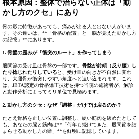
根本原因：整体で治らない正体は「動
かし方のクセ」にあり
骨の形に特徴があっても、痛みが出る人と出ない人がいま
す。その違いは、**「骨格の配置」と「脳が覚えた動かし方
の記憶」**にあります。
1. 骨盤の歪みが「衝突のルート」を作ってしまう
股関節の受け皿は骨盤の一部です。
骨盤が前傾（反り腰）し
たり捻じれたりしている
と、受け皿の向きが不自然に変わ
り、大腿骨が衝突しやすい角度へと追い込まれます。これ
は、JBTA認定の骨格矯正技術を持つ当院の施術者が、触診
と動作分析によってミリ単位で見極めます。
2. 動かし方のクセ：なぜ「調整」だけでは戻るのか？
たとえ骨格を正しい位置に調整し、硬い筋肉を緩めたとして
も、あなたの脳と筋肉は**「何年も続けてきた、股関節を詰
まらせる動かし方の癖」**を鮮明に記憶しています。