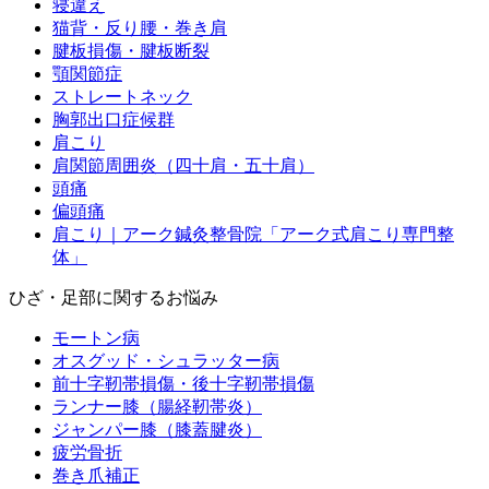
寝違え
猫背・反り腰・巻き肩
腱板損傷・腱板断裂
顎関節症
ストレートネック
胸郭出口症候群
肩こり
肩関節周囲炎（四十肩・五十肩）
頭痛
偏頭痛
肩こり｜アーク鍼灸整骨院「アーク式肩こり専門整
体」
ひざ・足部に関するお悩み
モートン病
オスグッド・シュラッター病
前十字靭帯損傷・後十字靭帯損傷
ランナー膝（腸経靭帯炎）
ジャンパー膝（膝蓋腱炎）
疲労骨折
巻き爪補正