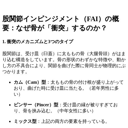
股関節インピンジメント（FAI）の概
要：なぜ骨が「衝突」するのか？
1. 衝突のメカニズムと3つのタイプ
股関節は、受け皿（臼蓋）に太ももの骨（大腿骨頭）がはま
り込む構造をしています。骨の形状のわずかな特徴や、動か
し方の不具合により、関節を曲げた際に骨同士が物理的にぶ
つかります。
カム（Cam）型
：太ももの骨の付け根が盛り上がって
おり、曲げた時に受け皿に当たる。（若年男性に多
い）
ピンサー（Pincer）型
：受け皿の縁が被りすぎてお
り、骨を挟み込む。（中年女性に多い）
ミックス型
：上記の両方の要素を持っている。